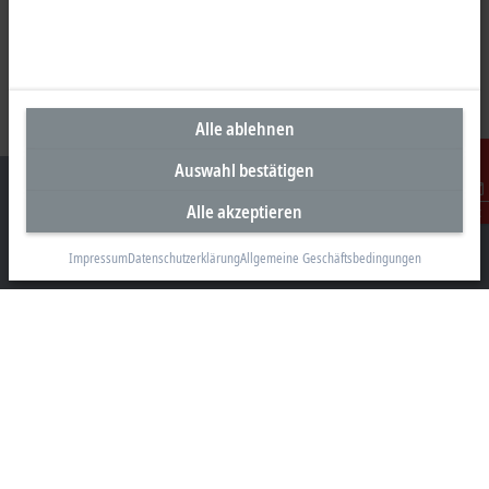
Alle ablehnen
Auswahl bestätigen
Alle akzeptieren
Kontakt
Impressum
Datenschutzerklärung
Allgemeine Geschäftsbedingungen
Unternehmenszentrale Österreich
Beckhoff Automation GmbH
Hauptstraße 11
6706 Bürs
+43 5552 68813-0
info@beckhoff.at
Kontaktinformationen
www.beckhoff.com/de-at/