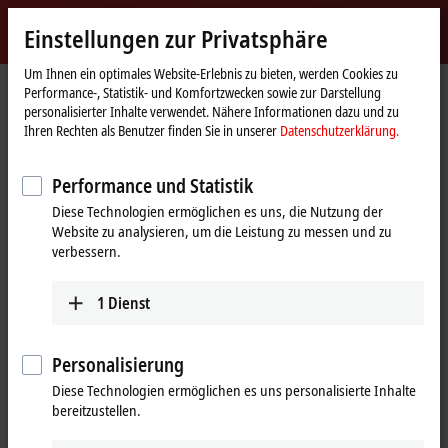
Jetzt anmelden
Einstellungen zur Privatsphäre
myBeckhoff
Beckhoff
-
Um Ihnen ein optimales Website-Erlebnis zu bieten, werden Cookies zu
Performance-, Statistik- und Komfortzwecken sowie zur Darstellung
New
personalisierter Inhalte verwendet. Nähere Informationen dazu und zu
Automation
Startseite
Produkte
I/O
Feldbus Box und IO-Link-Box
Ihren Rechten als Benutzer finden Sie in unserer
Datenschutzerklärung.
Technology
Erweiterungs-Box
IE1xxx | Digital-Eingang
Tabellarische Produktübersicht
Performance und Statistik
IE1xxx | Erweiterungs-Box, Digital-
Diese Technologien ermöglichen es uns, die Nutzung der
Website zu analysieren, um die Leistung zu messen und zu
Eingang
verbessern.
IE1xxx | Digital-Eingang
1
Dienst
2-Kanal
8-Kanal
Signal
Personalisierung
Diese Technologien ermöglichen es uns personalisierte Inhalte
24 V DC
IE1001
IE1002
bereitzustellen.
Filter 3,0 ms
8 x M8
4 x M12
24 V DC
IE1011
IE1012