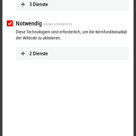
3
Dienste
Filter 0,2 ms
8 x M8
4 x M12
Zähler
IE1502
Vor-/Rückwärtszähler
Notwendig
(immer erforderlich)
24 V DC, 100 kHz
Diese Technologien sind erforderlich, um die Kernfunktionalität
der Website zu aktivieren.
2
Dienste