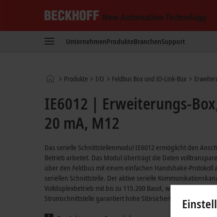
Beckhoff
-
Unternehmen
Produkte
Branchen
Support
New
Automation
Technology
Startseite
Produkte
I/O
Feldbus Box und IO-Link-Box
Erweiter
IE6012 | Erweiterungs-Box,
20 mA, M12
Das serielle Schnittstellenmodul IE6012 ermöglicht den Ansch
Betrieb arbeitet. Das Modul überträgt die Daten volltranspa
über den Feldbus mit einem einfachen Handshake-Protokoll ab
seriellen Schnittstelle. Der aktive serielle Kommunikationsk
Vollduplexbetrieb mit bis zu 115.200 Baud, wobei 128-Byte-
Stromschnittstelle garantiert hohe Störsicherheit durch galv
Einstel