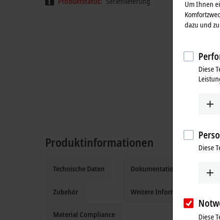
Produktstatus:
Serienlieferung
Um Ihnen ein
Komfortzwec
dazu und zu 
Perfo
Diese T
Leistun
Perso
Produktinformationen
Diese T
Technische Daten
Dokumentation und Downloa
Zubehör
Weitere Informationen
Notw
Material Compliance
Diese T