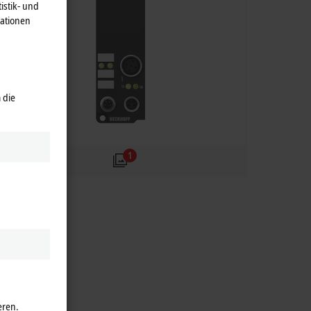
istik- und
mationen
 die
1
eren.