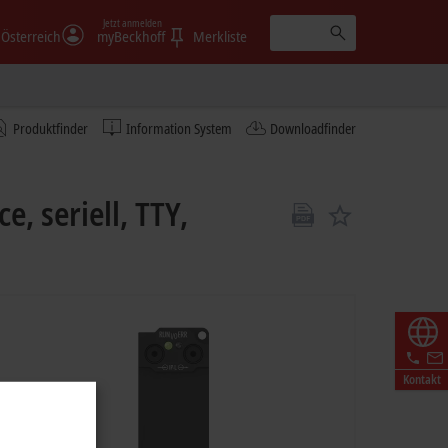
Jetzt anmelden
Österreich
myBeckhoff
Merkliste
Produktfinder
Information System
Downloadfinder
, seriell, TTY,
Kontakt