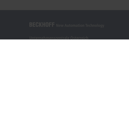
Unternehmenszentrale Österreich
Beckhoff Automation GmbH
Hauptstraße 11
6706 Bürs
+43 5552 68813-0
info@beckhoff.at
Kontaktinformationen
www.beckhoff.com/de-at/
Newsletter
Seite drucken