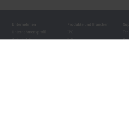
Unternehmen
Produkte und Branchen
Su
Unternehmensprofil
IPC
Tec
Globale Präsenz
I/O
Ser
Stellenangebote
Motion
Tra
News
Automation
We
Kundenmagazin PC Control
MX-System
Sol
Veranstaltungen und
Vision
Bec
Termine
Branchen
Dow
Hinweisgebersystem
Packaging Compliance