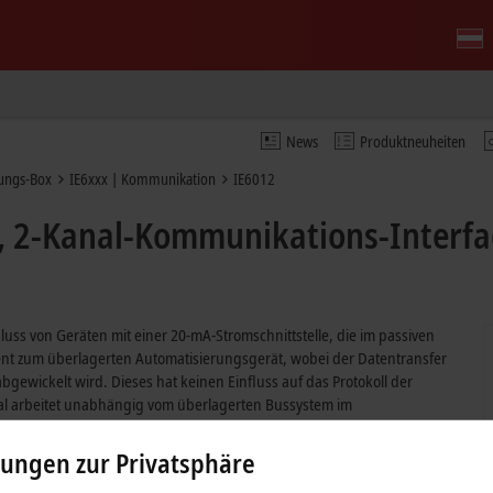
News
Produktneuheiten
ungs-Box
IE6xxx | Kommunikation
IE6012
 2-Kanal-Kommunikations-Interface
luss von Geräten mit einer 20-mA-Stromschnittstelle, die im passiven
rent zum überlagerten Automatisierungsgerät, wobei der Datentransfer
gewickelt wird. Dieses hat keinen Einfluss auf das Protokoll der
anal arbeitet unabhängig vom überlagerten Bussystem im
Empfangs- und 16-Byte-Sendepuffer zur Verfügung stehen. Die
anisch getrennte Signale mit eingeprägtem Strom.
lungen zur Privatsphäre