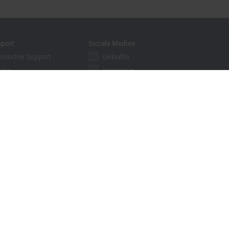
pport
Soziale Medien
hnischer Support
LinkedIn
vice
Instagram
ining
Facebook
binare
YouTube
ution Provider Programm
khoff Information System
nloadfinder