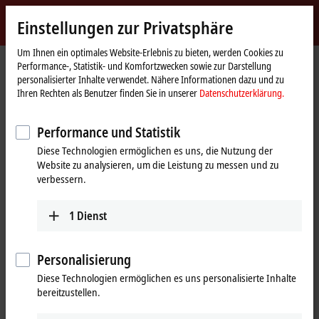
Jetzt anmelden
Einstellungen zur Privatsphäre
myBeckhoff
Beckhoff
-
Um Ihnen ein optimales Website-Erlebnis zu bieten, werden Cookies zu
Performance-, Statistik- und Komfortzwecken sowie zur Darstellung
New
personalisierter Inhalte verwendet. Nähere Informationen dazu und zu
Automation
Startseite
Produkte
I/O
Infrastruktur­komponenten
Ihren Rechten als Benutzer finden Sie in unserer
Datenschutzerklärung.
Technology
CUxxxx, EPxxxx | EtherCAT-Komponenten
Performance und Statistik
CUxxxx, EPxxxx | EtherCAT-
Diese Technologien ermöglichen es uns, die Nutzung der
Komponenten
Website zu analysieren, um die Leistung zu messen und zu
verbessern.
Tabellarische Produktübersicht
Produktfinder
1
Dienst
Bei einem EtherCAT-System mit mehreren Teilnehmern in
Linientopologie, entsteht schnell der Bedarf nach EtherCAT-
Personalisierung
Infrastrukturkomponenten, die andere Topologien oder einen
Diese Technologien ermöglichen es uns personalisierte Inhalte
Wechsel der Übertragungsphysik unterstützen. Die Familie der
bereitzustellen.
EtherCAT-Abzweige ermöglicht die Realisierung einer Sterntopologie:
An das EtherCAT-Netzwerk angeschlossen, können vom Abzweig aus