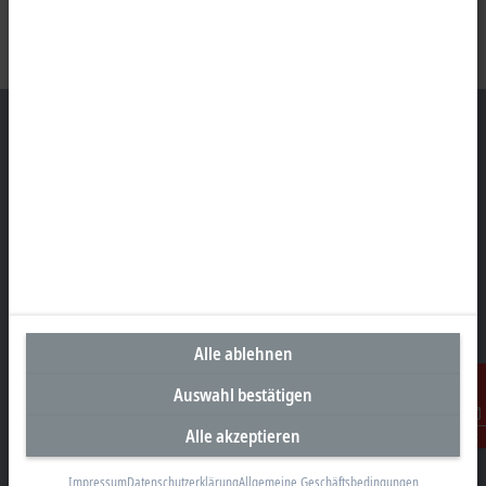
Unternehmenszentrale Österreich
Beckhoff Automation GmbH
Hauptstraße 11
6706 Bürs
+43 5552 68813-0
info@beckhoff.at
Alle ablehnen
Kontaktinformationen
Auswahl bestätigen
www.beckhoff.com/de-at/
Alle akzeptieren
Kontakt
Newsletter
Seite drucken
Impressum
Datenschutzerklärung
Allgemeine Geschäftsbedingungen