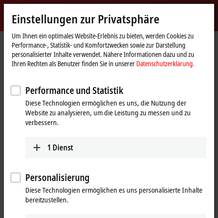
Jetzt anmelden
Einstellungen zur Privatsphäre
myBeckhoff
Beckhoff
-
Um Ihnen ein optimales Website-Erlebnis zu bieten, werden Cookies zu
Performance-, Statistik- und Komfortzwecken sowie zur Darstellung
New
personalisierter Inhalte verwendet. Nähere Informationen dazu und zu
Automation
Startseite
Produkte
IPC
Betriebssysteme und Tools
Ihren Rechten als Benutzer finden Sie in unserer
Datenschutzerklärung.
Technology
Betriebssysteme und Tools
Performance und Statistik
Diese Technologien ermöglichen es uns, die Nutzung der
Produkte
Website zu analysieren, um die Leistung zu messen und zu
verbessern.
Betriebssysteme
Beckhoff Betriebssysteme sind langzeitverfügbar
und erfüllen die hohen Anforderungen der
1
Dienst
Automatisierungsindustrie.
Mehr erfahren
Personalisierung
Diese Technologien ermöglichen es uns personalisierte Inhalte
Tools
bereitzustellen.
Beckhoff Tools ermöglichen eine optimal auf die
industriellen Bedürfnisse angepasste Wartung