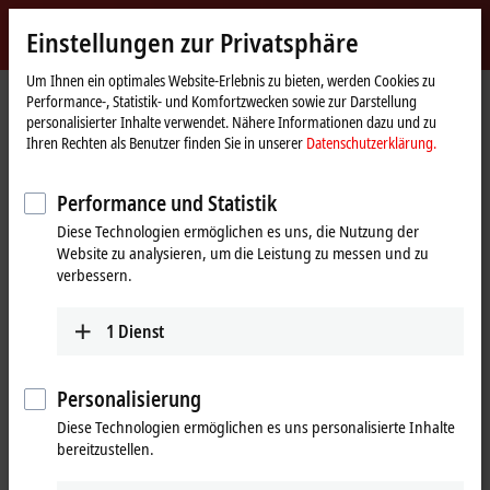
Jetzt anmelden
Einstellungen zur Privatsphäre
myBeckhoff
Beckhoff
-
Um Ihnen ein optimales Website-Erlebnis zu bieten, werden Cookies zu
Performance-, Statistik- und Komfortzwecken sowie zur Darstellung
New
personalisierter Inhalte verwendet. Nähere Informationen dazu und zu
Automation
Startseite
Produkte
IPC
Betriebssysteme und Tools
Betriebssysteme
Ihren Rechten als Benutzer finden Sie in unserer
Datenschutzerklärung.
Technology
Betriebssysteme
Performance und Statistik
Diese Technologien ermöglichen es uns, die Nutzung der
Tabellarische Produktübersicht
Website zu analysieren, um die Leistung zu messen und zu
verbessern.
Beckhoff Betriebssysteme sind langzeitverfügbar und erfüllen die
hohen Anforderungen der Automatisierungsindustrie.
1
Dienst
Betriebssysteme müssen einen stabilen Unterbau für die
Echtzeitanwendung in der Automatisierungssoftware
TwinCAT
bieten.
Personalisierung
Beckhoff integriert daher nur Softwarekomponenten in seine
Diese Technologien ermöglichen es uns personalisierte Inhalte
Betriebssysteme, die diesen Anforderungen genügen, und unterzieht
bereitzustellen.
sie strengen Testszenarien. Dadurch laufen die Systeme zuverlässig.