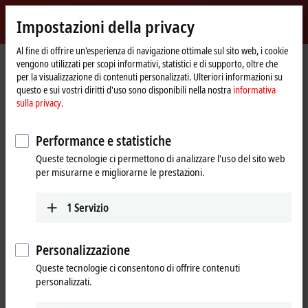
Accedi
Impostazioni della privacy
myBeckhoff
Beckhoff
-
Al fine di offrire un'esperienza di navigazione ottimale sul sito web, i cookie
vengono utilizzati per scopi informativi, statistici e di supporto, oltre che
New
per la visualizzazione di contenuti personalizzati. Ulteriori informazioni su
Automation
Pagina
Products
IPC
Software and tools
Operating systems
questo e sui vostri diritti d'uso sono disponibili nella nostra
informativa
Technology
iniziale
sulla privacy.
Operating systems
Performance e statistiche
Tabular product overview
Queste tecnologie ci permettono di analizzare l'uso del sito web
per misurarne e migliorarne le prestazioni.
Beckhoff operating systems are available long-term and meet the high
requirements of the automation industry.
1
Servizio
Operating systems must offer a stable basis for real-time applications
in the
TwinCAT
automation software. Beckhoff therefore only
Personalizzazione
integrates software components in its operating systems that meet
Queste tecnologie ci consentono di offrire contenuti
these requirements and subjects them to strict test scenarios. Thus,
personalizzati.
the systems run reliably.