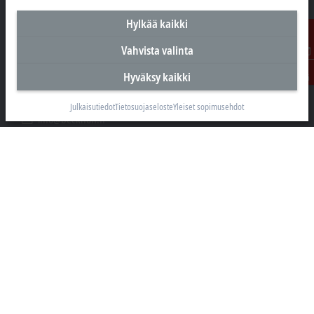
Hylkää kaikki
Suomen pääkonttori
Beckhoff Automation Oy
Vahvista valinta
Hakakalliontie 2
Ota
Hyväksy kaikki
yhteyttä
05460 Hyvinkää
+358 20 7423 800
Julkaisutiedot
Tietosuojaseloste
Yleiset sopimusehdot
info@beckhoff.fi
Yhteystiedot
www.beckhoff.com/fi-fi/
Uutiskirje
Tulosta sivu
Yritys
Tuotteet ja toimialat
Tuki
Sosiaalinen media