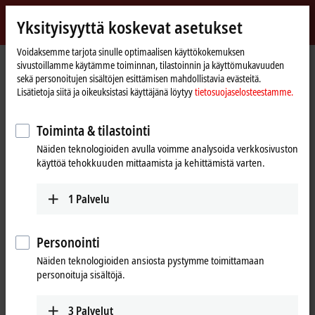
Kirjaudu sisään
Yksityisyyttä koskevat asetukset
myBeckhoff
Beckhoff
-
Voidaksemme tarjota sinulle optimaalisen käyttökokemuksen
sivustoillamme käytämme toiminnan, tilastoinnin ja käyttömukavuuden
New
sekä personoitujen sisältöjen esittämisen mahdollistavia evästeitä.
Automation
Kotisivu
Products
IPC
Software and tools
Operating systems
Lisätietoja siitä ja oikeuksistasi käyttäjänä löytyy
tietosuojaselosteestamme.
Technology
Operating systems
Toiminta & tilastointi
Näiden teknologioiden avulla voimme analysoida verkkosivuston
Tabular product overview
käyttöä tehokkuuden mittaamista ja kehittämistä varten.
Beckhoff operating systems are available long-term and meet the high
1
Palvelu
requirements of the automation industry.
Operating systems must offer a stable basis for real-time applications
Personointi
in the
TwinCAT
automation software. Beckhoff therefore only
Näiden teknologioiden ansiosta pystymme toimittamaan
integrates software components in its operating systems that meet
personoituja sisältöjä.
these requirements and subjects them to strict test scenarios. Thus,
the systems run reliably.
3
Palvelut