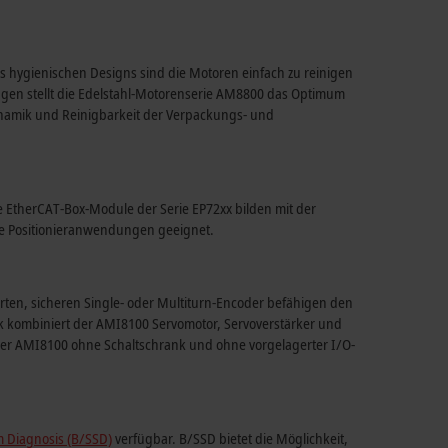
 hygienischen Designs sind die Motoren einfach zu reinigen
gen stellt die Edelstahl-Motorenserie AM8800 das Optimum
Dynamik und Reinigbarkeit der Verpackungs- und
 EtherCAT-Box-Module der Serie EP72xx bilden mit der
se Positionieranwendungen geeignet.
ten, sicheren Single- oder Multiturn-Encoder befähigen den
ik kombiniert der AMI8100 Servomotor, Servoverstärker und
 der AMI8100 ohne Schaltschrank und ohne vorgelagerter I/O-
m Diagnosis (B/SSD)
verfügbar. B/SSD bietet die Möglichkeit,