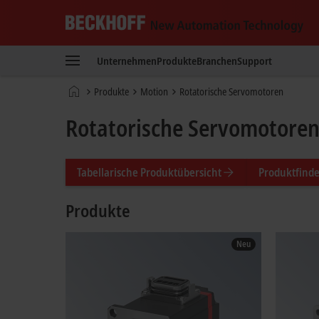
Beckhoff
-
Unternehmen
Produkte
Branchen
Support
New
Automation
Startseite
Produkte
Motion
Rotatorische Servomotoren
Technology
Rotatorische Servomotore
Tabellarische Produktübersicht
Produktfinde
Produkte
Neu