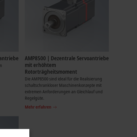
antriebe
AMP8500 | Dezentrale Servoantriebe
mit erhöhtem
m
Rotorträgheitsmoment
Die AMP8500 sind ideal für die Realisierung
schaltschrankloser Maschinenkonzepte mit
extremen Anforderungen an Gleichlauf und
Regelgüte.
Mehr erfahren