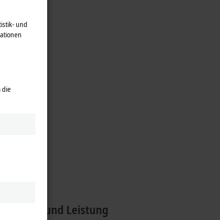
istik- und
mationen
 die
stützen
riebnahme
ür
 Dynamik und Leistung