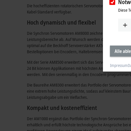
Notw
Die hocheffizienten rotatorischen Servomotoren bieten für j
Diese T
Kabel-Standard verfügbar.
Hoch dynamisch und flexibel
Die Synchron Servomotoren AM8000 zeichnen sich durch hohe 
Leistungsbereiche ab. Auf Wunsch werden die AM8000-Motore
optimal auf die Beckhoff Servoverstärker AX5000/AX8000 ab
Alle abl
Bestelloptionen bei Encodern, Haltebremsen und Anschlussm
Mit der Serie AM8500 erweitert sich das Servomotoren-Prog
Impressum
D
24 Bit
können Applikationen mit höchsten Anforderungen an Pr
werden. Mit den serienmäßig in den Encodern programmierten
Die Baureihe AM8300 erweitert das Portfolio der Servomotore
eine extrem hohe Leistungsdichte, sodass auf kleinstem Ba
Leistungsabgabe um ein Vielfaches.
Kompakt und kosteneffizient
Der AM1000 ergänzt das Portfolio der Synchron-Servomotoren
erhältlich und erfüllt höchste technologische Ansprüche bei
profitieren Anwender von einem ideal aufeinander abgestim