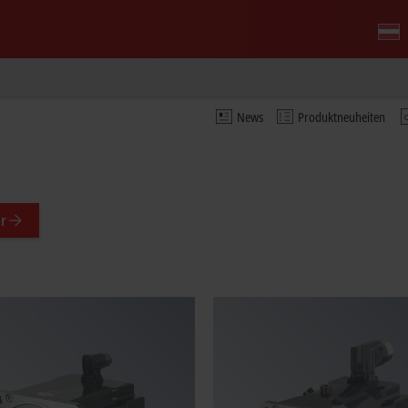
News
Produktneuheiten
n
r