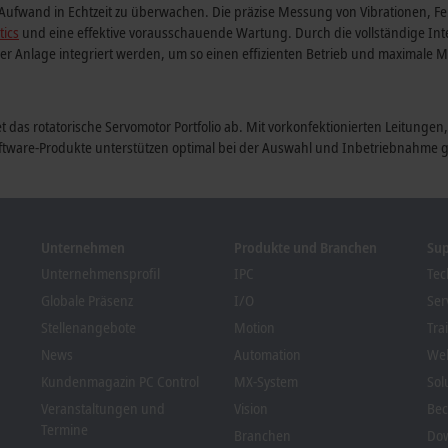
fwand in Echtzeit zu überwachen. Die präzise Messung von Vibrationen, Feu
tics
und eine effektive vorausschauende Wartung. Durch die vollständige Int
r Anlage integriert werden, um so einen effizienten Betrieb und maximale M
das rotatorische Servomotor Portfolio ab. Mit vorkonfektionierten Leitunge
Software-Produkte unterstützen optimal bei der Auswahl und Inbetriebnahm
Unternehmen
Produkte und Branchen
Su
Unternehmensprofil
IPC
Tec
Globale Präsenz
I/O
Ser
Stellenangebote
Motion
Tra
News
Automation
We
Kundenmagazin PC Control
MX-System
Sol
Veranstaltungen und
Vision
Bec
Termine
Branchen
Dow