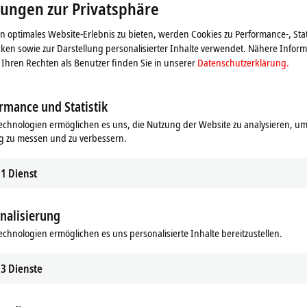
lungen zur Privatsphäre
 optimales Website-Erlebnis zu bieten, werden Cookies zu Performance-, Stat
ken sowie zur Darstellung personalisierter Inhalte verwendet. Nähere Infor
Ihren Rechten als Benutzer finden Sie in unserer
Datenschutzerklärung.
rmance und Statistik
echnologien ermöglichen es uns, die Nutzung der Website zu analysieren, um
g zu messen und zu verbessern.
 | Kompakte integrierte
Software
triebe
Die Motion-Software-Produkte unter
1
Dienst
optimal bei der Auswahl und Inbet
Servomotor mit integriertem
geeigneter Hardwarekomponenten f
ärker für die Realisierung
nalisierung
Antriebslösungen.
rankloser Maschinenkonzepte im
nungsbereich.
echnologien ermöglichen es uns personalisierte Inhalte bereitzustellen.
Mehr erfahren
hren
3
Dienste
itionieraufgaben mit höchsten Ansprüchen an