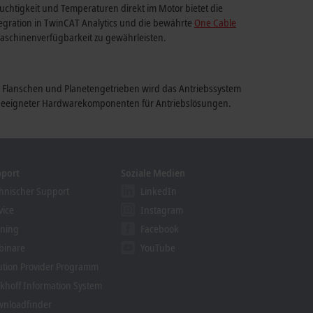
chtigkeit und Temperaturen direkt im Motor bietet die
egration in TwinCAT Analytics und die bewährte
One Cable
aschinenverfügbarkeit zu gewährleisten.
n, Flanschen und Planetengetrieben wird das Antriebssystem
e geeigneter Hardwarekomponenten für Antriebslösungen.
pport
Soziale Medien
hnischer Support
LinkedIn
vice
Instagram
ining
Facebook
binare
YouTube
ution Provider Programm
khoff Information System
nloadfinder