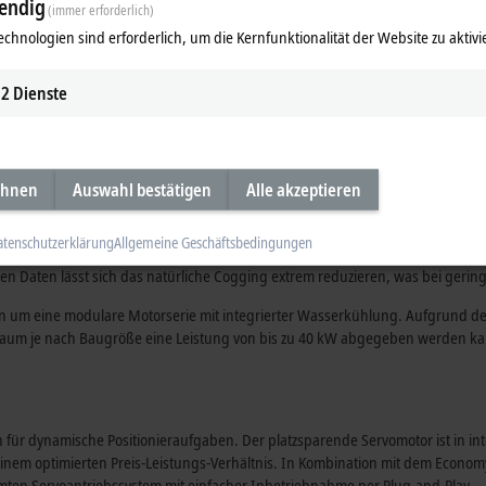
endig
(immer erforderlich)
eden Anwendungsfall die perfekte Lösung. Die Motoren sind wahlweise mit inn
echnologien sind erforderlich, um die Kernfunktionalität der Website zu aktivi
2
Dienste
Dynamik, Energieeffizienz und reduzierte Life-Cycle-Costs aus. Sieben Baugr
n auch mit Fremdkühlung zur Leistungssteigerung angeboten. Die Motoren s
gestimmt sind. Durch das ausgeklügelte Baukastensystem sind mechanische 
ehnen
Auswahl bestätigen
Alle akzeptieren
öglichkeiten lassen keine Wünsche offen. Kreuzprofile und drehbare Speedt
ramm um eine komplette Baureihe mit erhöhtem Rotorträgheitsmoment. Mit de
atenschutzerklärung
Allgemeine Geschäftsbedingungen
äzision und Gleichlauf realisiert werden. Je nach Bedarf können die Motoren
 Daten lässt sich das natürliche Cogging extrem reduzieren, was bei gerin
n um eine modulare Motorserie mit integrierter Wasserkühlung. Aufgrund der
uraum je nach Baugröße eine Leistung von bis zu 40 kW abgegeben werden k
 für dynamische Positionieraufgaben. Der platzsparende Servomotor ist in i
 einem optimierten Preis-Leistungs-Verhältnis. In Kombination mit dem Econo
mten Servoantriebssystem mit einfacher Inbetriebnahme per Plug-and-Play.