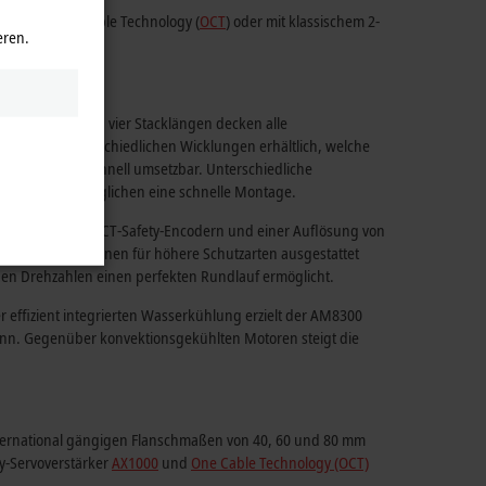
ovativer One Cable Technology (
OCT
) oder mit klassischem 2-
eren.
ößen und bis zu vier Stacklängen decken alle
ind mit unterschiedlichen Wicklungen erhältlich, welche
Anpassungen schnell umsetzbar. Unterschiedliche
ec-Stecker ermöglichen eine schnelle Montage.
n integrierten OCT-Safety-Encodern und einer Auflösung von
 mit Zusatzoptionen für höhere Schutzarten ausgestattet
gen Drehzahlen einen perfekten Rundlauf ermöglicht.
 effizient integrierten Wasserkühlung erzielt der AM8300
ann. Gegenüber konvektionsgekühlten Motoren steigt die
nternational gängigen Flanschmaßen von 40, 60 und
80 mm
my-Servoverstärker
AX1000
und
One Cable Technology (OCT)