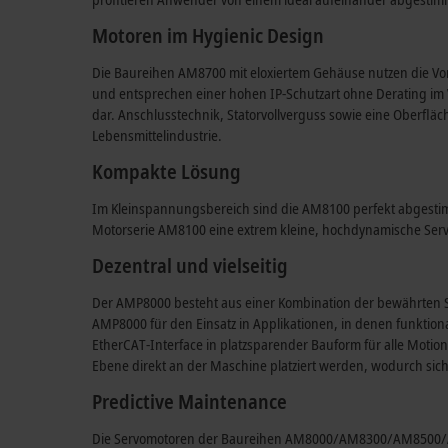
Motoren im Hygienic Design
Die Baureihen AM8700 mit eloxiertem Gehäuse nutzen die Vor
und entsprechen einer hohen IP-Schutzart ohne Derating im
dar. Anschlusstechnik, Statorvollverguss sowie eine Oberfl
Lebensmittelindustrie.
Kompakte Lösung
Im Kleinspannungsbereich sind die AM8100 perfekt abgestim
Motorserie AM8100 eine extrem kleine, hochdynamische Serv
Dezentral und vielseitig
Der AMP8000 besteht aus einer Kombination der bewährten Se
AMP8000 für den Einsatz in Applikationen, in denen funktion
EtherCAT-Interface in platzsparender Bauform für alle Moti
Ebene direkt an der Maschine platziert werden, wodurch sic
Predictive Maintenance
Die Servomotoren der Baureihen AM8000/AM8300/AM8500/AM