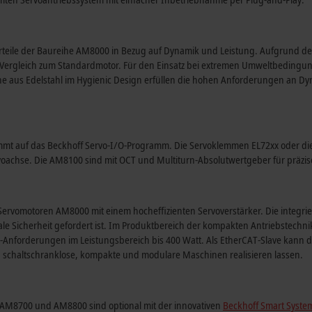
teile der Baureihe AM8000 in Bezug auf Dynamik und Leistung. Aufgrund des
 Vergleich zum Standardmotor. Für den Einsatz bei extremen Umweltbedingun
äche aus Edelstahl im Hygienic Design erfüllen die hohen Anforderungen an 
mt auf das Beckhoff Servo-I/O-Programm. Die Servoklemmen EL72xx oder die
oachse. Die AM8100 sind mit OCT und Multiturn-Absolutwertgeber für präzi
rvomotoren AM8000 mit einem hocheffizienten Servoverstärker. Die integrier
ale Sicherheit gefordert ist. Im Produktbereich der kompakten Antriebstechn
on-Anforderungen im Leistungsbereich bis
400 Watt
. Als EtherCAT-Slave kann
h schaltschranklose, kompakte und modulare Maschinen realisieren lassen.
8700 und AM8800 sind optional mit der innovativen
Beckhoff Smart Syste