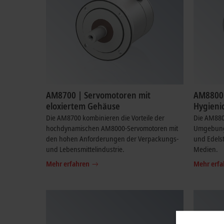
AM8700 | Servomotoren mit
AM8800 
eloxiertem Gehäuse
Hygieni
Die AM8700 kombinieren die Vorteile der
Die AM8800
hochdynamischen AM8000-Servomotoren mit
Umgebung
den hohen Anforderungen der Verpackungs-
und Edelst
und Lebensmittelindustrie.
Medien.
Mehr erfahren
Mehr erfa