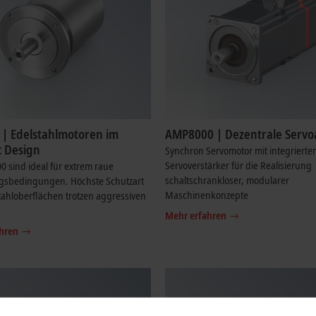
| Edelstahlmotoren im
AMP8000 | Dezentrale Servo
c Design
Synchron Servomotor mit integrierte
Servoverstärker für die Realisierung
 sind ideal für extrem raue
schaltschrankloser, modularer
sbedingungen. Höchste Schutzart
Maschinenkonzepte
ahloberflächen trotzen aggressiven
Mehr erfahren
hren