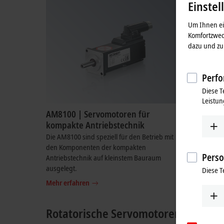
Einstel
Um Ihnen ein
Komfortzwec
dazu und zu 
Perfo
Diese T
Leistun
AM8100 | Servomotoren für
AMI8100
kompakte Antriebstechnik
Servoan
Die AM8100 sind speziell für den Betrieb mit
Synchron 
den Komponenten der kompakten
Servoverst
Perso
Antriebstechnik auf kleinstem Bauraum
schaltsch
ausgelegt.
Kleinspan
Diese T
Mehr erfahren
Mehr erfa
Rotatorische Servomotoren für Pos