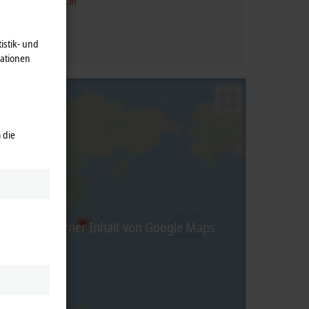
vice@beckhoff.co.in
istik- und
mationen
 die
abei wird externer Inhalt von Google Maps
ng.