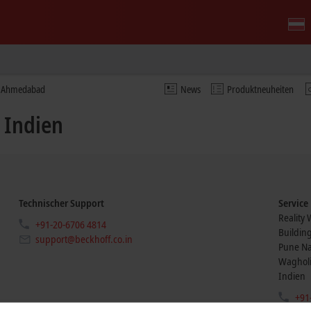
o Ahmedabad
News
Produktneuheiten
 Indien
Technischer Support
Service
Reality
+91-20-6706 4814
Building
support@beckhoff.co.in
Pune N
Waghol
Indien
+91