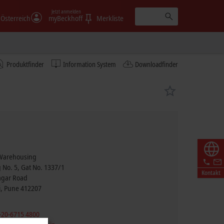
Jetzt anmelden
Österreich
myBeckhoff
Merkliste
Produktfinder
Information System
Downloadfinder
 Warehousing
 No. 5, Gat No. 1337/1
Kontakt
agar Road
i
,
Pune
412207
-20-6715 4800