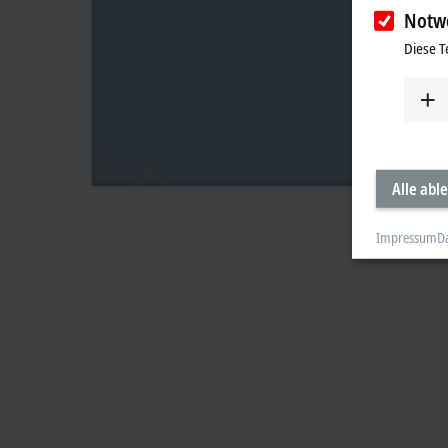
Notw
Diese T
Alle abl
Impressum
D