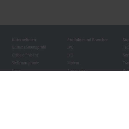
Unternehmen
Produkte und Branchen
Su
Unternehmensprofil
IPC
Tec
Globale Präsenz
I/O
Ser
Stellenangebote
Motion
Tra
News
Automation
We
Kundenmagazin PC Control
MX-System
Sol
Veranstaltungen und
Vision
Bec
Termine
Branchen
Dow
Hinweisgebersystem
Packaging Compliance