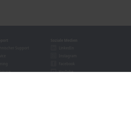
pport
Soziale Medien
hnischer Support
LinkedIn
vice
Instagram
ining
Facebook
binare
YouTube
ution Provider Programm
khoff Information System
nloadfinder