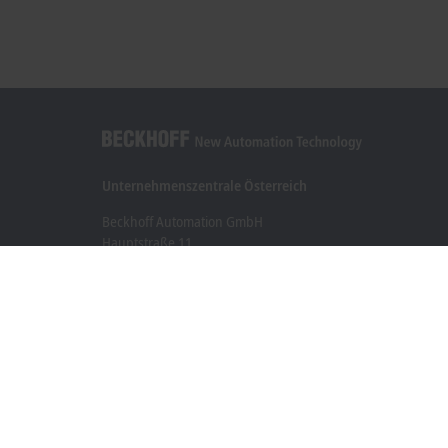
Unternehmenszentrale Österreich
Beckhoff Automation GmbH
Hauptstraße 11
6706 Bürs
+43 5552 68813-0
info@beckhoff.at
Kontaktinformationen
www.beckhoff.com/de-at/
Newsletter
Seite drucken