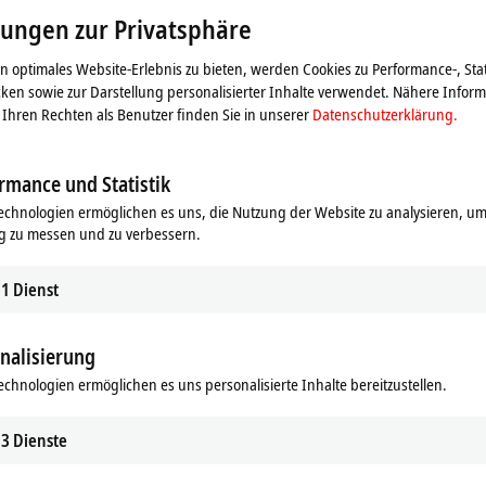
ser
lungen zur Privatsphäre
 optimales Website-Erlebnis zu bieten, werden Cookies zu Performance-, Stat
ken sowie zur Darstellung personalisierter Inhalte verwendet. Nähere Infor
Ihren Rechten als Benutzer finden Sie in unserer
Datenschutzerklärung.
rmance und Statistik
echnologien ermöglichen es uns, die Nutzung der Website zu analysieren, um
g zu messen und zu verbessern.
1
Dienst
nalisierung
ie Karte und passen die Einstellung zur Privatsphäre an, d
aden. Beachten Sie dazu bitte unsere
Datenschutzerkläru
echnologien ermöglichen es uns personalisierte Inhalte bereitzustellen.
3
Dienste
Akzeptieren