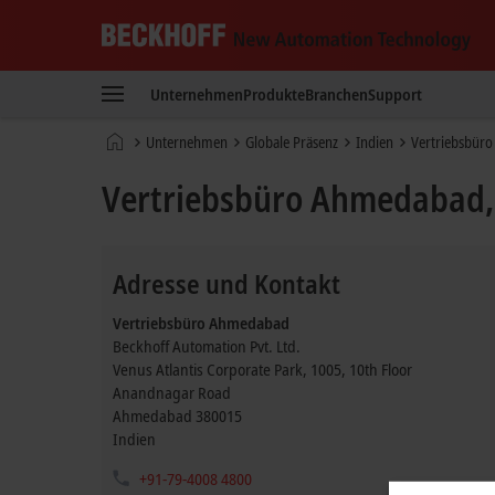
Beckhoff
-
Unternehmen
Produkte
Branchen
Support
New
Automation
Startseite
Unternehmen
Globale Präsenz
Indien
Vertriebsbür
Technology
Vertriebsbüro Ahmedabad,
Adresse und Kontakt
Vertriebsbüro Ahmedabad
Beckhoff Automation Pvt. Ltd.
Venus Atlantis Corporate Park, 1005, 10th Floor
Anandnagar Road
Ahmedabad
380015
Indien
+91-79-4008 4800