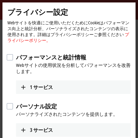
サインイン
プライバシー設定
myBeckhoff
Beckhoff
-
Webサイトを快適にご使用いただくためにCookieはパフォーマン
ス向上と統計分析、パーソナライズされたコンテンツの表示に
New
使用されます。詳細はプライバシーポリシーご参照ください
プ
Automation
ホ
会社概要
世界のベッコフ
India
Sales office Ahmedabad
ライバシーポリシー。
Technology
ー
ム
Sales office Ahmedabad, India
ペ
パフォーマンスと統計情報
ー
Webサイトの使用状況を分析してパフォーマンスを改善
ジ
します。
住所と連絡先
Sales office Ahmedabad
Technical Support
1
サービス
Beckhoff Automation Pvt. Ltd.
+91-20-6706 4814
Venus Atlantis Corporate Park,
support@beckhoff.co.in
1005, 10th Floor
パーソナル設定
Anandnagar Road
パーソナライズされたコンテンツを提供します。
Ahmedabad
380015
India
3
サービス
+91-79-4008 4800