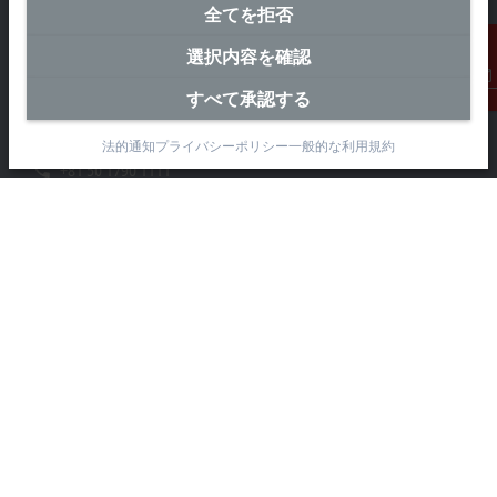
全てを拒否
横浜オフィス（本社）
選択内容を確認
ベッコフオートメーション株式会社
〒231-0062
すべて承認する
連絡先
神奈川県横浜市 中区桜木町1-1-8
日石横浜ビル18階
法的通知
プライバシーポリシー
一般的な利用規約
+81 50 1790 1111
info@beckhoff.co.jp
お問い合わせ先
www.beckhoff.com/ja-jp/
ニュースレター
ページを印刷
企業情報
製品情報 とアプリケーション
サポート
ソーシャルメディア