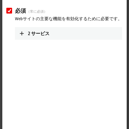
info@beckhoff.co.in
www.beckhoff.com/hi-in/
必須
（常に必須）
計画ルート (Googleマッ
Webサイトの主要な機能を有効化するために必要です。
プ)
2
サービス
Service
Reality Warehousing
Building No. 5, Gat No. 1337/1
Pune Nagar Road
Wagholi
,
Pune
412207
India
+91-20-6715 4800
service@beckhoff.co.in