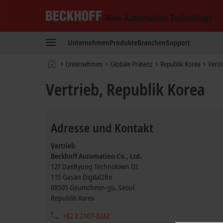
Beckhoff
-
Unternehmen
Produkte
Branchen
Support
New
Automation
Startseite
Unternehmen
Globale Präsenz
Republik Korea
Vertr
Technology
Vertrieb, Republik Korea
Adresse und Kontakt
Vertrieb
Beckhoff Automation Co., Ltd.
12F DaeRyung Technotown III
115 Gasan Digital2Ro
08505
Geumcheon-gu, Seoul
Republik Korea
+82 2 2107-3242