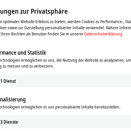
lungen zur Privatsphäre
 optimales Website-Erlebnis zu bieten, werden Cookies zu Performance-, Stat
ken sowie zur Darstellung personalisierter Inhalte verwendet. Nähere Infor
Ihren Rechten als Benutzer finden Sie in unserer
Datenschutzerklärung.
rmance und Statistik
echnologien ermöglichen es uns, die Nutzung der Website zu analysieren, um
g zu messen und zu verbessern.
1
Dienst
nalisierung
ie Karte und passen die Einstellung zur Privatsphäre an, d
echnologien ermöglichen es uns personalisierte Inhalte bereitzustellen.
aden. Beachten Sie dazu bitte unsere
Datenschutzerkläru
3
Dienste
Akzeptieren