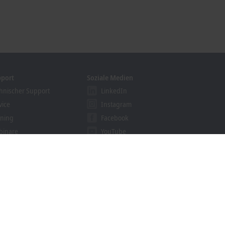
pport
Soziale Medien
hnischer Support
LinkedIn
vice
Instagram
ining
Facebook
binare
YouTube
ution Provider Programm
khoff Information System
nloadfinder