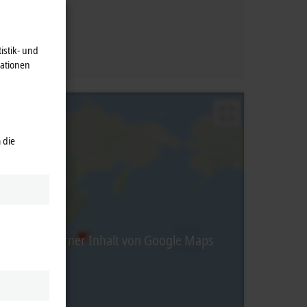
istik- und
mationen
 die
abei wird externer Inhalt von Google Maps
ng.