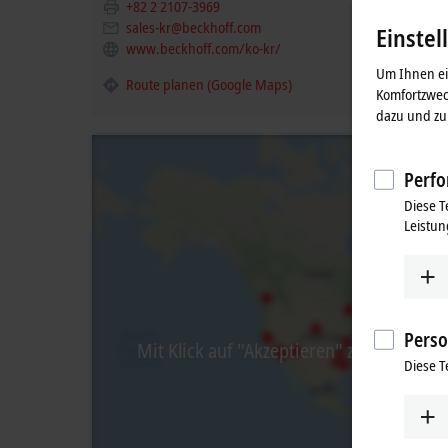
+82 2 2107-3969
sales-kr@beckhoff.com
Einstel
www.beckhoff.com/ko-kr/
Um Ihnen ein
Route planen (Google Maps)
Komfortzwec
dazu und zu 
Perfo
Diese T
Leistun
Perso
Mit Klick auf "Akzeptieren" zeigen wir d
Diese T
gel