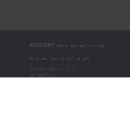
Unternehmenszentrale Österreich
Beckhoff Automation GmbH
Hauptstraße 11
6706 Bürs
+43 5552 68813-0
info@beckhoff.at
Kontaktinformationen
www.beckhoff.com/de-at/
Newsletter