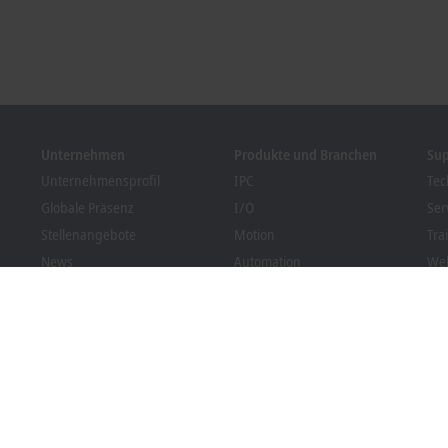
Unternehmen
Produkte und Branchen
Su
Unternehmensprofil
IPC
Tec
Globale Präsenz
I/O
Ser
Stellenangebote
Motion
Tra
News
Automation
We
Kundenmagazin PC Control
MX-System
Sol
Veranstaltungen und
Vision
Bec
Termine
Branchen
Dow
Hinweisgebersystem
Packaging Compliance