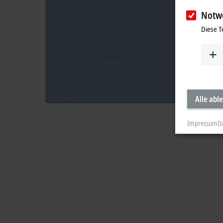
Notw
Diese T
Alle abl
Impressum
D