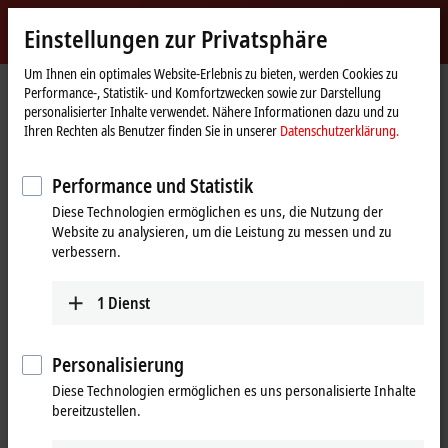
Jetzt anmelden
Einstellungen zur Privatsphäre
myBeckhoff
Beckhoff
-
Um Ihnen ein optimales Website-Erlebnis zu bieten, werden Cookies zu
Performance-, Statistik- und Komfortzwecken sowie zur Darstellung
New
personalisierter Inhalte verwendet. Nähere Informationen dazu und zu
Automation
Startseite
Unternehmen
News
ELMxxxx | EtherCAT-Messtechnikklemmen
Ihren Rechten als Benutzer finden Sie in unserer
Datenschutzerklärung.
Technology
Performance und Statistik
Mit Klick auf "Akzeptieren" zeigen wir das Video und passen die
Diese Technologien ermöglichen es uns, die Nutzung der
Einstellung zur Privatsphäre an, dabei wird externer Inhalt von
Website zu analysieren, um die Leistung zu messen und zu
Vimeo geladen. Beachten Sie dazu bitte unsere
verbessern.
Datenschutzerklärung.
1
Dienst
Akzeptieren
Personalisierung
Diese Technologien ermöglichen es uns personalisierte Inhalte
16.03.2022
bereitzustellen.
ELMxxxx | EtherCAT-