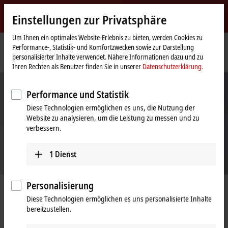
Jetzt anmelden
Einstellungen zur Privatsphäre
myBeckhoff
Beckhoff
-
Um Ihnen ein optimales Website-Erlebnis zu bieten, werden Cookies zu
Performance-, Statistik- und Komfortzwecken sowie zur Darstellung
New
personalisierter Inhalte verwendet. Nähere Informationen dazu und zu
Automation
Startseite
Unternehmen
Veranstaltungen und Termine
ACHEMA
Ihren Rechten als Benutzer finden Sie in unserer
Datenschutzerklärung.
Technology
Performance und Statistik
Diese Technologien ermöglichen es uns, die Nutzung der
Website zu analysieren, um die Leistung zu messen und zu
verbessern.
1
Dienst
Personalisierung
Beckhoff auf der Achema 2024
Diese Technologien ermöglichen es uns personalisierte Inhalte
bereitzustellen.
Von Herstellung bis Verpackung: Automatisierungstechnik für die
gesamte Wertschöpfungskette