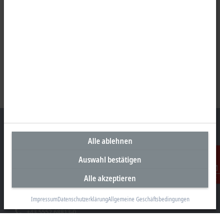
Alle ablehnen
Unternehmenszentrale Österreich
Auswahl bestätigen
Beckhoff Automation GmbH
Alle akzeptieren
Kontakt
Hauptstraße 11
6706 Bürs
Impressum
Datenschutzerklärung
Allgemeine Geschäftsbedingungen
+43 5552 68813-0