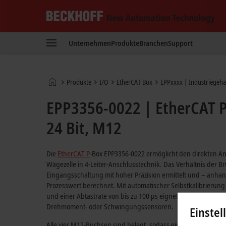
Beckhoff
-
Unternehmen
Produkte
Branchen
Support
New
Automation
Technology
Startseite
Produkte
I/O
EtherCAT Box
EPPxxxx | Industriegeh
EPP3356-0022 | EtherCAT P
24 Bit, M12
Die
EtherCAT P
-Box EPP3356-0022 ermöglicht den direkten A
Wägezelle in 4-Leiter-Anschlusstechnik. Das Verhältnis der
Eingangsschaltung mit hoher Präzision ermittelt und – anhan
Prozesswert berechnet. Mit automatischer Selbstkalibrierung 
und einer Abtastrate von bis zu 100 µs eignet sich die EPP33
Drehmoment- oder Schwingungssensoren.
Einstel
Alle vier M12-Buchsen sind belegt, sodass ein Parallelbetrie