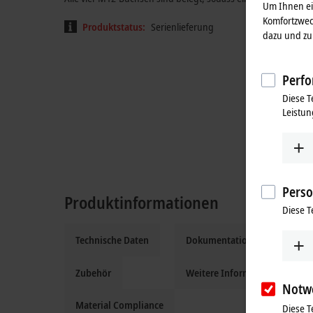
Um Ihnen ein
Komfortzwec
Produktstatus:
Serienlieferung
dazu und zu 
Perfo
Diese T
Leistun
Perso
Produktinformationen
Diese T
Technische Daten
Dokumentation und Downloa
Zubehör
Weitere Informationen
Notw
Material Compliance
Diese T