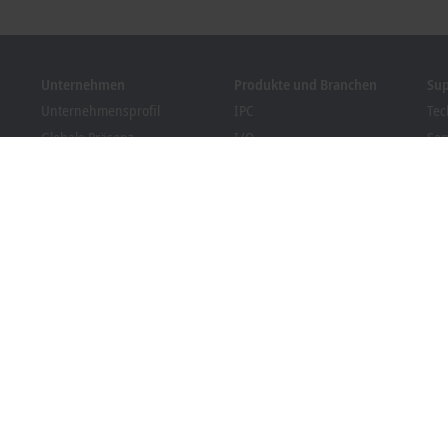
Unternehmen
Produkte und Branchen
Su
Unternehmensprofil
IPC
Tec
Globale Präsenz
I/O
Ser
Stellenangebote
Motion
Tra
News
Automation
We
Kundenmagazin PC Control
MX-System
Sol
Veranstaltungen und
Vision
Bec
Termine
Branchen
Dow
Hinweisgebersystem
Packaging Compliance