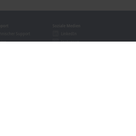
pport
Soziale Medien
hnischer Support
LinkedIn
vice
Instagram
ining
Facebook
binare
YouTube
ution Provider Programm
khoff Information System
nloadfinder