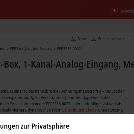
Schweiz
News
Produktneuheiten
äuse
EPP3xxx | Analog-Eingang
EPP3356-0022
-Box, 1-Kanal-Analog-Eingang, Me
nschluss einer Widerstandsbrücke (Dehnungsmessstreifen – DMS) oder
 Brückenspannung U
zur Versorgungsspannung U
wird in der
D
REF
d der Einstellungen in der EPP3356-0022 – der endgültige Lastwert als
(deaktivierbar), dynamischen Filtern,
Distributed-Clocks
-Unterstützung
56-0022 besonders für die schnelle und präzise Erfassung von
lungen zur Privatsphäre
b mehrerer DMS möglich ist.