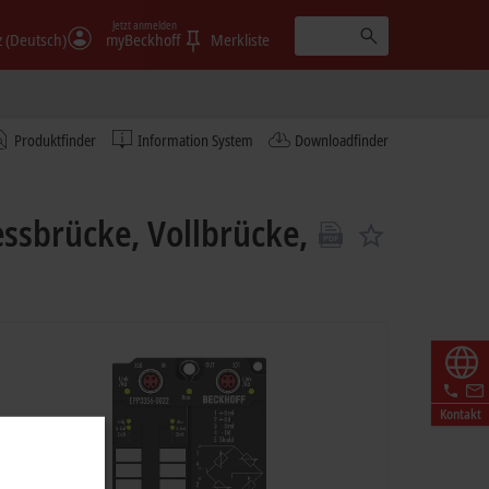
Jetzt anmelden
 (Deutsch)
myBeckhoff
Merkliste
Produktfinder
Information System
Downloadfinder
ssbrücke, Vollbrücke,
Kontakt