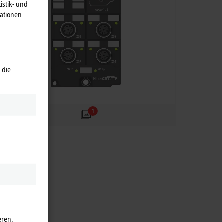
istik- und
mationen
 die
1
eren.