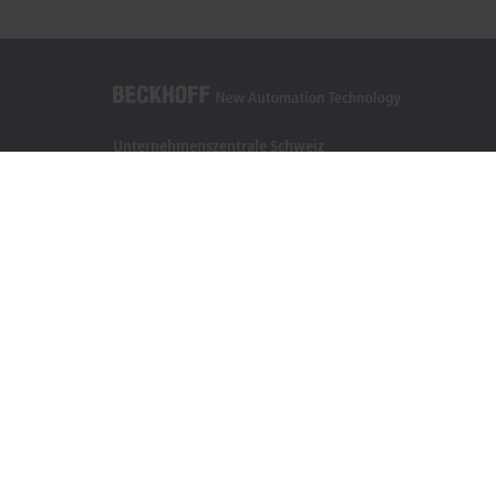
Unternehmenszentrale Schweiz
Beckhoff Automation AG
Rheinweg 7
8200 Schaffhausen
+41 52 633 40 40
info@beckhoff.ch
Kontaktinformationen
www.beckhoff.com/de-ch/
Newsletter
Seite drucken