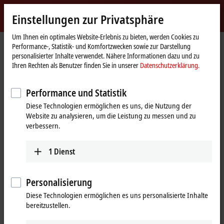
Jetzt anmelden
Einstellungen zur Privatsphäre
myBeckhoff
Beckhoff
-
Um Ihnen ein optimales Website-Erlebnis zu bieten, werden Cookies zu
Performance-, Statistik- und Komfortzwecken sowie zur Darstellung
New
personalisierter Inhalte verwendet. Nähere Informationen dazu und zu
Automation
Startseite
Unternehmen
Globale Präsenz
Rumänien
Ihren Rechten als Benutzer finden Sie in unserer
Datenschutzerklärung.
Technology
Kreatron Automation s.r.l.
Performance und Statistik
Kreatron Automation s.r.l.,
Diese Technologien ermöglichen es uns, die Nutzung der
Rumänien
Website zu analysieren, um die Leistung zu messen und zu
verbessern.
Adresse und Kontakt
1
Dienst
Kreatron Automation
Technischer Support
s.r.l.
+40 364 4016-12
Personalisierung
Str. Octavian Fodor nr.
+40 264 4847-08
113, ap. 13
Diese Technologien ermöglichen es uns personalisierte Inhalte
office@kreatron.ro
400434
Cluj-Napoca
bereitzustellen.
Rumänien