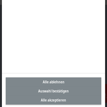
Unternehmenszentrale Schweiz
Beckhoff Automation AG
Rheinweg 7
8200 Schaffhausen
+41 52 633 40 40
info@beckhoff.ch
Kontaktinformationen
www.beckhoff.com/de-ch/
Alle ablehnen
Newsletter
Seite drucken
Auswahl bestätigen
Unternehmen
Alle akzeptieren
Kontakt