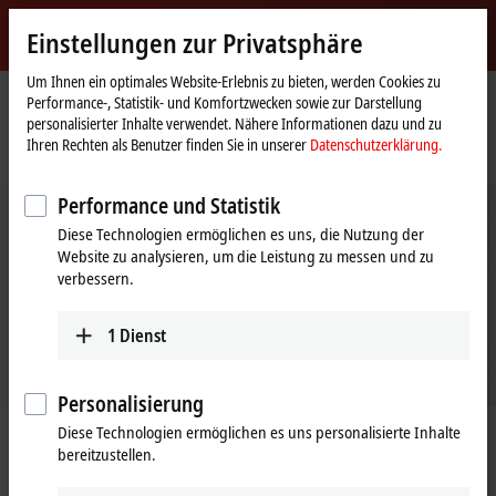
Jetzt anmelden
Einstellungen zur Privatsphäre
myBeckhoff
Beckhoff
-
Um Ihnen ein optimales Website-Erlebnis zu bieten, werden Cookies zu
Performance-, Statistik- und Komfortzwecken sowie zur Darstellung
New
personalisierter Inhalte verwendet. Nähere Informationen dazu und zu
Automation
Startseite
Unternehmen
News
Ihren Rechten als Benutzer finden Sie in unserer
Datenschutzerklärung.
Technology
Dr. Karl Weber repräsentiert Bundesministerium in Top-Level-IEEE-Gremium
Performance und Statistik
Diese Technologien ermöglichen es uns, die Nutzung der
Website zu analysieren, um die Leistung zu messen und zu
verbessern.
1
Dienst
Personalisierung
Diese Technologien ermöglichen es uns personalisierte Inhalte
30.07.2020
bereitzustellen.
Dr. Karl Weber repräsentiert