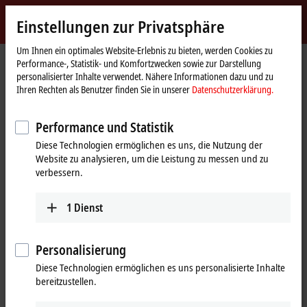
Jetzt anmelden
Einstellungen zur Privatsphäre
myBeckhoff
Beckhoff
-
Um Ihnen ein optimales Website-Erlebnis zu bieten, werden Cookies zu
Performance-, Statistik- und Komfortzwecken sowie zur Darstellung
New
personalisierter Inhalte verwendet. Nähere Informationen dazu und zu
Automation
Startseite
Unternehmen
News
Beckhoff auf der SPS 2019
Ihren Rechten als Benutzer finden Sie in unserer
Datenschutzerklärung.
Technology
Performance und Statistik
Mit Klick auf "Akzeptieren" zeigen wir das Video und passen die
Diese Technologien ermöglichen es uns, die Nutzung der
Einstellung zur Privatsphäre an, dabei wird externer Inhalt von
Website zu analysieren, um die Leistung zu messen und zu
Vimeo geladen. Beachten Sie dazu bitte unsere
verbessern.
Datenschutzerklärung.
1
Dienst
Akzeptieren
Personalisierung
Diese Technologien ermöglichen es uns personalisierte Inhalte
31.10.2019
bereitzustellen.
Beckhoff auf der SPS 2019