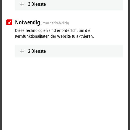
3
Dienste
Notwendig
(immer erforderlich)
Diese Technologien sind erforderlich, um die
Kernfunktionalitäten der Website zu aktivieren.
2
Dienste
1
Die Ausgangsklemme KL2502 moduliert ein binäres 24-V-DC-Signal in
der Pulsweite und gibt es galvanisch getrennt vom K-Bus aus. Das
Takt- und Pausenverhältnis wird durch einen 16-Bit-Wert vom
Automatisierungsgerät vorgegeben. Die Ausgangsstufe ist überlast-
und kurzschlusssicher. Die Busklemme enthält zwei Kanäle, deren
Signalzustand durch Leuchtdioden angezeigt wird. Die LEDs sind mit
den Ausgängen getaktet und zeigen durch ihre Helligkeit das
Tastverhältnis an.