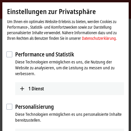
Jetzt anmelden
Einstellungen zur Privatsphäre
myBeckhoff
Beckhoff
-
Um Ihnen ein optimales Website-Erlebnis zu bieten, werden Cookies zu
Performance-, Statistik- und Komfortzwecken sowie zur Darstellung
New
personalisierter Inhalte verwendet. Nähere Informationen dazu und zu
Automation
Startseite
Produkte
I/O
Busklemmen
KL2xxx | Digital-Ausgang
Ihren Rechten als Benutzer finden Sie in unserer
Datenschutzerklärung.
Technology
KL2502
Performance und Statistik
KL2502 | Busklemme, 2-Kanal-
Diese Technologien ermöglichen es uns, die Nutzung der
PWM-Ausgang, 24 V DC, 0,1 A
Website zu analysieren, um die Leistung zu messen und zu
verbessern.
1
Dienst
Personalisierung
Diese Technologien ermöglichen es uns personalisierte Inhalte
bereitzustellen.