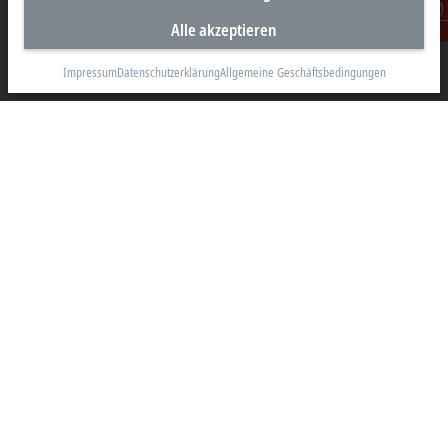
Alle akzeptieren
Beckhoff Automation GmbH & Co. KG
Kontakt
Hülshorstweg 20
33415 Verl
Impressum
Datenschutzerklärung
Allgemeine Geschäftsbedingungen
+49 5246 963-0
info@beckhoff.com
Kontaktinformationen
www.beckhoff.com/de-de/
Newsletter
Seite drucken
Unternehmen
Produkte und Branchen
Support
Soziale Medien