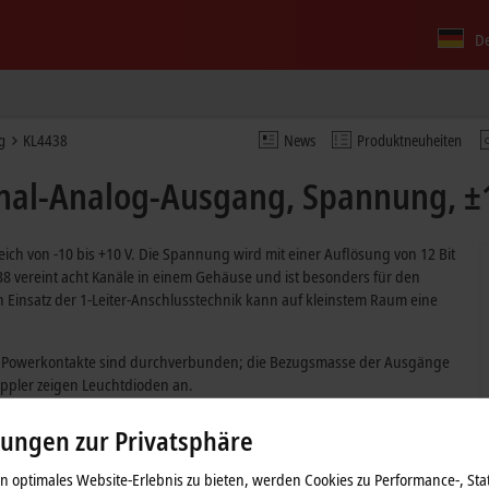
D
g
KL4438
News
Produktneuheiten
al-Analog-Ausgang, Spannung, ±10
ch von -10 bis +10 V. Die Spannung wird mit einer Auflösung von 12 Bit
38 vereint acht Kanäle in einem Gehäuse und ist besonders für den
 Einsatz der 1-Leiter-Anschlusstechnik kann auf kleinstem Raum eine
e Powerkontakte sind durchverbunden; die Bezugsmasse der Ausgänge
ppler zeigen Leuchtdioden an.
lungen zur Privatsphäre
 optimales Website-Erlebnis zu bieten, werden Cookies zu Performance-, Stat