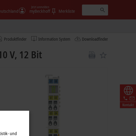
Jetzt anmelden
eutschland
myBeckhoff
Merkliste
Produktfinder
Information System
Downloadfinder
 V, 12 Bit
Kontakt
istik- und