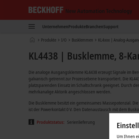
Beckhoff
-
Unternehmen
Produkte
Branchen
Support
New
Automation
Startseite
Produkte
I/O
Busklemmen
KL4xxx | Analog-Ausgan
Technology
KL4438 | Busklemme, 8-Kan
Die analoge Ausgangsklemme KL4438 erzeugt Signale im Berei
galvanisch getrennt zur Prozessebene transportiert. Die KL44
platzsparenden Einsatz im Schaltschrank geeignet. Durch den
mehrkanalige Aktorik angeschlossen werden.
Die Busklemme besitzt ein gemeinsames Massepotenzial. Di
ist der Powerkontakt 0 V. Den Datenaustausch mit dem Busko
Produktstatus:
Serienlieferung
Einstel
Um Ihnen ein