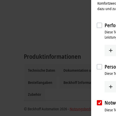
Komfortzwec
dazu und zu 
Perfo
Diese T
Leistun
Produktinformationen
Perso
Technische Daten
Dokumentation und Downloads
Diese T
Bestellangaben
Beckhoff Information System
Zubehör
Notw
© Beckhoff Automation 2026 -
Nutzungsbedingungen
Diese T