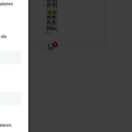
mationen
 die
1
ivieren.