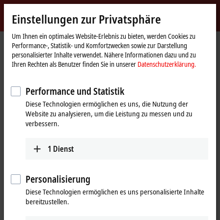
Jetzt anmelden
Einstellungen zur Privatsphäre
myBeckhoff
Beckhoff
-
Um Ihnen ein optimales Website-Erlebnis zu bieten, werden Cookies zu
Performance-, Statistik- und Komfortzwecken sowie zur Darstellung
New
personalisierter Inhalte verwendet. Nähere Informationen dazu und zu
Automation
Startseite
Produkte
I/O
Busklemmen
KL9xxx | System
KL9180
Ihren Rechten als Benutzer finden Sie in unserer
Datenschutzerklärung.
Technology
KL9180 |
Performance und Statistik
Potenzialverteilungsklemme, 2 x
Diese Technologien ermöglichen es uns, die Nutzung der
24 V DC; 2 x 0 V DC, 2 x PE
Website zu analysieren, um die Leistung zu messen und zu
verbessern.
1
Dienst
Personalisierung
Diese Technologien ermöglichen es uns personalisierte Inhalte
bereitzustellen.