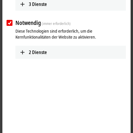
3
Dienste
Notwendig
(immer erforderlich)
Diese Technologien sind erforderlich, um die
Kernfunktionalitäten der Website zu aktivieren.
2
Dienste
1
Der mehrfache Abgriff der Versorgungsspannung über
Federkraftklemmen ist durch die Busklemme KL9180 sichergestellt. Sie
macht den Einsatz zusätzlicher Reihenklemmen auf der Klemmleiste
überflüssig.
Produktstatus:
Serienlieferung