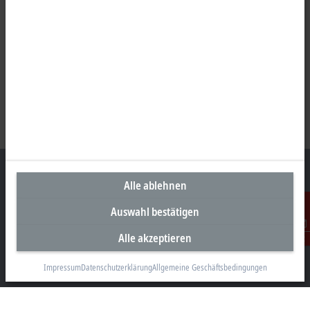
Alle ablehnen
Auswahl bestätigen
Unternehmenszentrale Deutschland
Alle akzeptieren
Kontakt
Beckhoff Automation GmbH & Co. KG
Hülshorstweg 20
Impressum
Datenschutzerklärung
Allgemeine Geschäftsbedingungen
33415 Verl
+49 5246 963-0
info@beckhoff.com