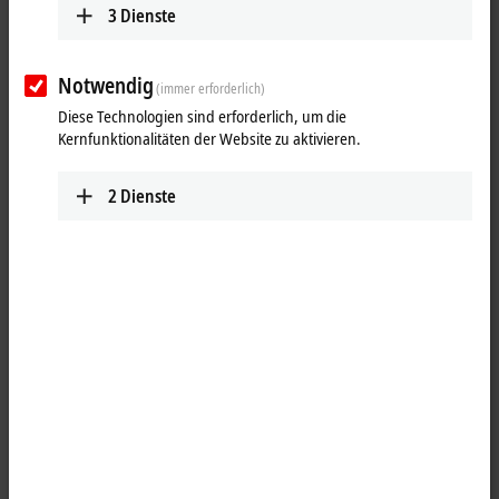
3
Dienste
Notwendig
(immer erforderlich)
Diese Technologien sind erforderlich, um die
Kernfunktionalitäten der Website zu aktivieren.
2
Dienste
1
Die Netzteilklemme KL9400 dient zur Auffrischung des K-Busses, über
den der Datenaustausch zwischen Buskoppler und Busklemmen
stattfindet. Jede Busklemme benötigt einen bestimmten Strom vom K-
Bus (siehe Stromaufnahme K-Bus in den technischen Daten). Dieser
Strom wird vom Netzteil des jeweiligen Buskopplers in den K-Bus
eingespeist. Die Standard-Koppler (BKxx00, BCxx00) stellen dem K-Bus
1,75 A zur Verfügung. Bei Konfigurationen mit einer großen Anzahl
von Busklemmen kann die KL9400 eingesetzt werden, um die
Stromversorgung des K-Busses um 2 A zu erhöhen.