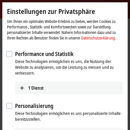
Jetzt anmelden
Einstellungen zur Privatsphäre
myBeckhoff
Beckhoff
-
Um Ihnen ein optimales Website-Erlebnis zu bieten, werden Cookies zu
Performance-, Statistik- und Komfortzwecken sowie zur Darstellung
New
personalisierter Inhalte verwendet. Nähere Informationen dazu und zu
Automation
Startseite
Produkte
I/O
Busklemmen
KL9xxx | System
KL9400
Ihren Rechten als Benutzer finden Sie in unserer
Datenschutzerklärung.
Technology
KL9400 | Netzteilklemme zur K-
Performance und Statistik
Bus-Auffrischung
Diese Technologien ermöglichen es uns, die Nutzung der
Website zu analysieren, um die Leistung zu messen und zu
verbessern.
1
Dienst
Personalisierung
Diese Technologien ermöglichen es uns personalisierte Inhalte
bereitzustellen.