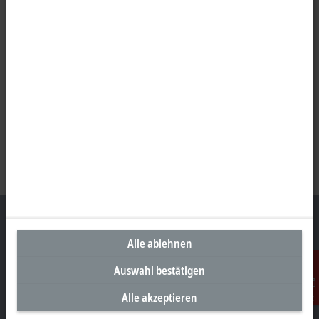
Alle ablehnen
Unternehmenszentrale Deutschland
Auswahl bestätigen
Beckhoff Automation GmbH & Co. KG
Alle akzeptieren
Kontakt
Hülshorstweg 20