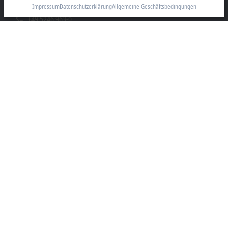
33415 Verl
Impressum
Datenschutzerklärung
Allgemeine Geschäftsbedingungen
+49 5246 963-0
info@beckhoff.com
Kontaktinformationen
www.beckhoff.com/de-de/
Newsletter
Seite drucken
Unternehmen
Produkte und Branchen
Support
Soziale Medien
Impressum
Nutzungsbedingungen
Datenschutzerklärung
Allgemeine Geschäftsbedingungen