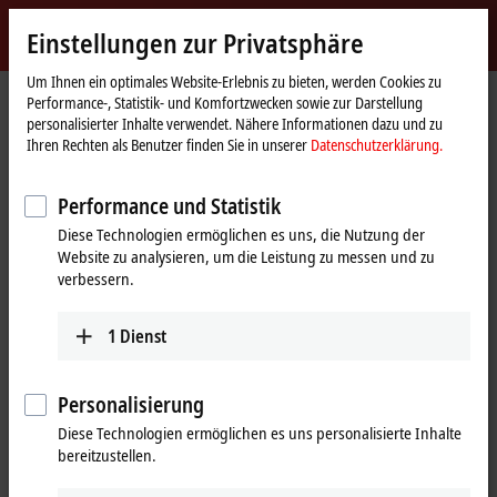
Jetzt anmelden
Einstellungen zur Privatsphäre
myBeckhoff
Beckhoff
-
Um Ihnen ein optimales Website-Erlebnis zu bieten, werden Cookies zu
Performance-, Statistik- und Komfortzwecken sowie zur Darstellung
New
personalisierter Inhalte verwendet. Nähere Informationen dazu und zu
Automation
Startseite
Produkte
I/O
EtherCAT Box
EPPxxxx | Industriegehäuse
Ihren Rechten als Benutzer finden Sie in unserer
Datenschutzerklärung.
Technology
EPP2xxx | Digital-Ausgang
EPP2349-0021
Performance und Statistik
EPP2349-0021 | EtherCAT P-Box,
Diese Technologien ermöglichen es uns, die Nutzung der
16-Kanal-Digital-Kombi, 24 V DC,
Website zu analysieren, um die Leistung zu messen und zu
10 µs, 0,5 A, M8
verbessern.
1
Dienst
Personalisierung
Diese Technologien ermöglichen es uns personalisierte Inhalte
bereitzustellen.