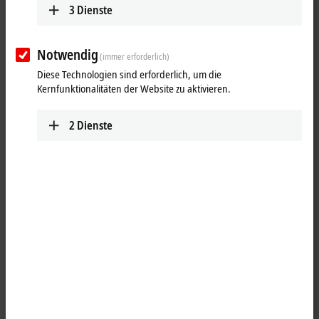
3
Dienste
Notwendig
(immer erforderlich)
Diese Technologien sind erforderlich, um die
Kernfunktionalitäten der Website zu aktivieren.
2
Dienste
1
1
Die
EtherCAT P
-Box EPP2349-0021 verfügt über 16 digitale Kanäle, die
jeweils als Ein- oder Ausgänge betrieben werden können. Eine
Konfiguration, ob ein Kanal (Pin 4 des M8) als Ein- oder Ausgang
verwendet werden soll, ist nicht erforderlich. Die Eingangsschaltung
ist intern fest mit dem Ausgangstreiber verbunden, sodass ein
gesetzter Ausgang automatisch auch im Eingangsprozessabbild