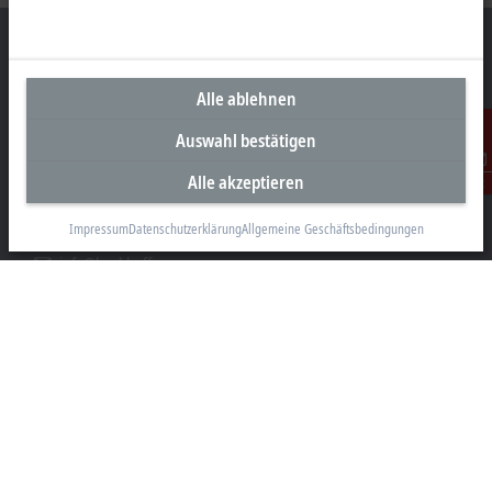
Alle ablehnen
Unternehmenszentrale Deutschland
Auswahl bestätigen
Beckhoff Automation GmbH & Co. KG
Hülshorstweg 20
Alle akzeptieren
Kontakt
33415 Verl
Impressum
Datenschutzerklärung
Allgemeine Geschäftsbedingungen
+49 5246 963-0
info@beckhoff.com
Kontaktinformationen
www.beckhoff.com/de-de/
Newsletter
Seite drucken
Unternehmen
Produkte und Branchen