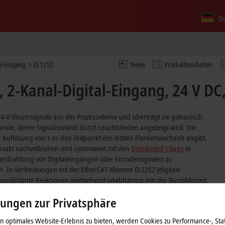
D
al-Eingang
EL1252
News
Produktneuheiten
2-Kanal-Digital-Eingang, 24 V DC
24-V-Steuersignale aus der Prozessebene und überträgt sie galvanisch
anäle, deren Signalzustand durch Leuchtdioden angezeigt wird. Die
r Auflösung von 1 ns den Zeitpunkt des letzten Flankenwechsels angibt.
h exakt nachvollziehen und systemweit mit den
Distributed Clocks
in
verdrahtung von Digitaleingängen oder Encodersignalen zu
en. In Verbindungen mit der EtherCAT-Klemme EL2252 (digitale
äquidistante Reaktionen weitgehend unabhängig von der Buszykluszeit.
lungen zur Privatsphäre
inge Eingangsverzögerung
 optimales Website-Erlebnis zu bieten, werden Cookies zu Performance-, Stat