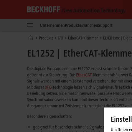
Beckhoff
-
Unternehmen
Produkte
Branchen
Support
New
Automation
Startseite
Produkte
I/O
EtherCAT-Klemmen
EL/ED1xxx | Digit
Technology
EL1252 | EtherCAT-Klemme, 
Die digitale Eingangsklemme EL1252 erfasst schnelle binäre 
getrennt zur Steuerung. Die
EtherCAT
-Klemme enthält zwei K
Signale werden mit einem Zeitstempel versehen, der mit eine
Mit dieser
XFC
-Technologie lassen sich Signalverläufe zeitlic
Beziehung setzen. Eine maschinenweite, parallele Hardware
Synchronisationszwecken kann mit dieser Technik oft entfall
Ausgangsklemme mit Zeitstempel) ermöglicht die EL1252 zeit
Besondere Eigenschaften:
Einstel
geeignet für besonders schnelle Signale durch sehr ger
Um Ihnen ein