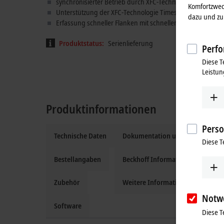
synchronisierter Betrieb durch XFC-Technologie Distribut
Komfortzwec
Unterstützung der XFC-Technologie Timestamp
dazu und zu 
Erfassung schneller Flanken mit schnellem 1 µs-Eingangsfi
Produktstatus:
Serienlieferung
Perfo
Diese T
Leistun
Produktinformationen
Perso
Technische Daten
Dokumentation und Downloads
Diese T
Bestellangaben
Beckhoff Information System
Zubehör
Weitere Informationen
Notw
Software
Diese T