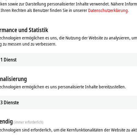
ed Clocks möglich
ken sowie zur Darstellung personalisierter Inhalte verwendet. Nähere Infor
Ihren Rechten als Benutzer finden Sie in unserer
Datenschutzerklärung.
lter (vgl. EL1252-0010: 10 µs)
rmance und Statistik
echnologien ermöglichen es uns, die Nutzung der Website zu analysieren, um
g zu messen und zu verbessern.
1
Dienst
nalisierung
Ergänzende Produkte
echnologien ermöglichen es uns personalisierte Inhalte bereitzustellen.
Ähnliche Produkte
3
Dienste
endig
(immer erforderlich)
echnologien sind erforderlich, um die Kernfunktionalitäten der Website zu akt