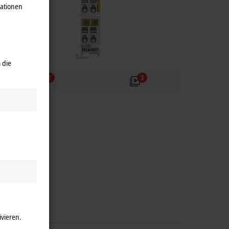
mationen
 die
1
3
ivieren.