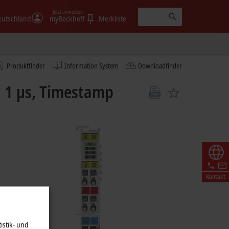
Jetzt anmelden
eutschland
myBeckhoff
Merkliste
Produktfinder
Information System
Downloadfinder
, 1 µs, Timestamp
Kontakt
istik- und