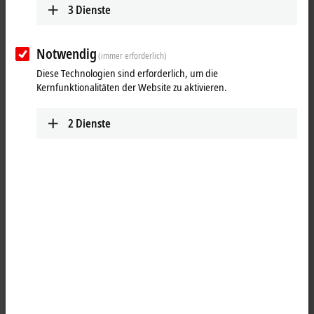
3
Dienste
Notwendig
(immer erforderlich)
Diese Technologien sind erforderlich, um die
Kernfunktionalitäten der Website zu aktivieren.
2
Dienste
1
Die Ausgänge der Baugruppe IE2512 modulieren ein binäres Signal
in der Pulsweite. Das Takt- und Pausenverhältnis wird durch einen 10-
Bit-Wert vom Automatisierungsgerät vorgegeben. Die Ausgangsstufe
ist überlast- und kurzschlusssicher; die beiden Gerätevarianten
unterscheiden sich durch den maximalen Ausgangsstrom. Neben der
Betriebsart PWM können die Ausgänge auch frequenzmoduliert oder