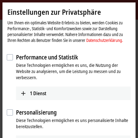
Jetzt anmelden
Einstellungen zur Privatsphäre
myBeckhoff
Beckhoff
-
Um Ihnen ein optimales Website-Erlebnis zu bieten, werden Cookies zu
Performance-, Statistik- und Komfortzwecken sowie zur Darstellung
New
personalisierter Inhalte verwendet. Nähere Informationen dazu und zu
Automation
Startseite
Produkte
I/O
Feldbus Box und IO-Link-Box
Ihren Rechten als Benutzer finden Sie in unserer
Datenschutzerklärung.
Technology
Erweiterungs-Box
IE2xxx | Digital-Ausgang
IE2512
Performance und Statistik
IE2512 | Erweiterungs-Box, 2-
Diese Technologien ermöglichen es uns, die Nutzung der
Kanal-PWM-Ausgang, 24 V DC,
Website zu analysieren, um die Leistung zu messen und zu
2,5 A, M12
verbessern.
1
Dienst
Personalisierung
Diese Technologien ermöglichen es uns personalisierte Inhalte
bereitzustellen.