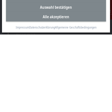
Unternehmenszentrale Deutschland
Auswahl bestätigen
Beckhoff Automation GmbH & Co. KG
Alle akzeptieren
Kontakt
Hülshorstweg 20
33415 Verl
Impressum
Datenschutzerklärung
Allgemeine Geschäftsbedingungen
+49 5246 963-0
info@beckhoff.com
Kontaktinformationen
www.beckhoff.com/de-de/
Newsletter
Seite drucken
Unternehmen
Produkte und Branchen
Support
Soziale Medien