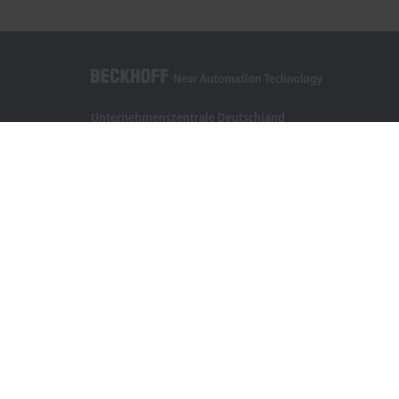
Unternehmenszentrale Deutschland
Beckhoff Automation GmbH & Co. KG
Hülshorstweg 20
33415 Verl
+49 5246 963-0
info@beckhoff.com
Kontaktinformationen
www.beckhoff.com/de-de/
Newsletter
Seite drucken