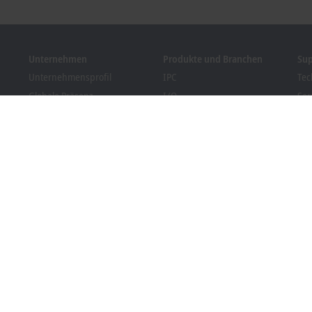
Unternehmen
Produkte und Branchen
Su
Unternehmensprofil
IPC
Tec
Globale Präsenz
I/O
Ser
Stellenangebote
Motion
Tra
News
Automation
We
Kundenmagazin PC Control
MX-System
Bec
Veranstaltungen und
Vision
Dow
Termine
Branchen
Hinweisgebersystem
Packaging Compliance