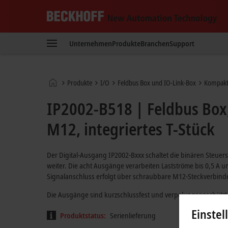
Beckhoff
-
Unternehmen
Produkte
Branchen
Support
New
Automation
Technology
Startseite
Produkte
I/O
Feldbus Box und IO-Link-Box
Kompakt
IP2002-B518 | Feldbus Box,
M12, integriertes T-Stück
Der Digital-Ausgang IP2002-Bxxx schaltet die binären Steuer
weiter. Die acht Ausgänge verarbeiten Lastströme bis 0,5 A 
Signalanschluss erfolgt über schraubbare M12-Steckverbinde
Die Ausgänge sind kurzschlussfest und verpolungsgeschützt
Einstel
Produktstatus:
Serienlieferung