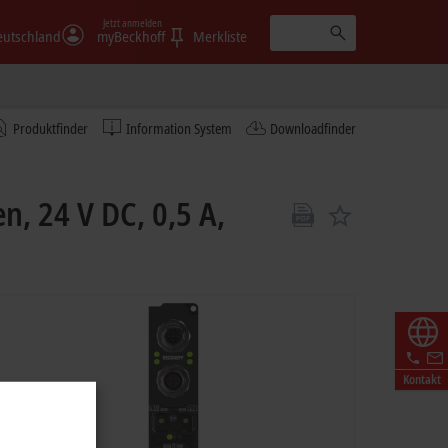
Jetzt anmelden
eutschland
myBeckhoff
Merkliste
Produktfinder
Information System
Downloadfinder
, 24 V DC, 0,5 A,
Kontakt