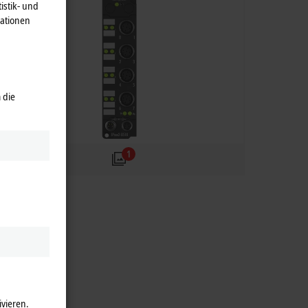
istik- und
mationen
 die
1
ivieren.