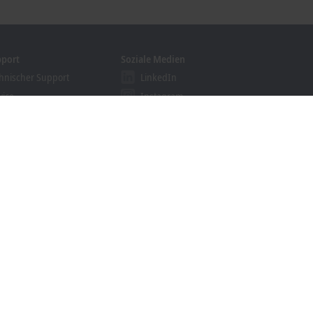
pport
Soziale Medien
hnischer Support
LinkedIn
vice
Instagram
ining
Facebook
binare
YouTube
khoff Information System
nloadfinder