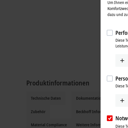
Um Ihnen ein
Komfortzwec
dazu und zu 
Perfo
Diese T
Leistun
Perso
Produktinformationen
Diese T
Technische Daten
Dokumentation und Downloa
Zubehör
Beckhoff Information System
Notw
Material Compliance
Weitere Informationen
Diese T