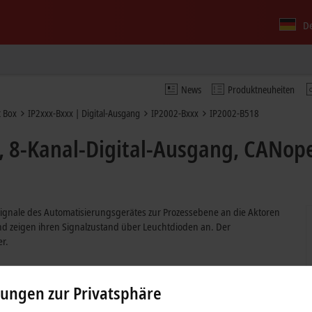
D
News
Produktneuheiten
 Box
IP2xxx-Bxxx | Digital-Ausgang
IP2002-Bxxx
IP2002-B518
 8-Kanal-Digital-Ausgang, CANopen
signale des Automatisierungsgerätes zur Prozessebene an die Aktoren
und zeigen ihren Signalzustand über Leuchtdioden an. Der
r.
.
lungen zur Privatsphäre