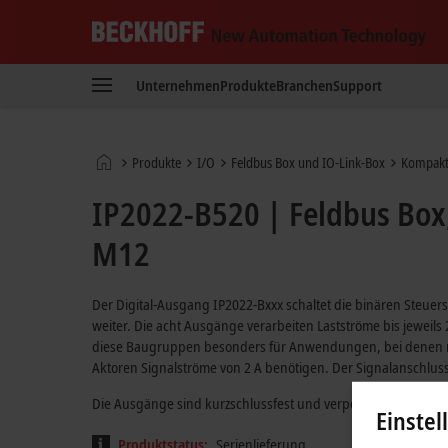
Beckhoff
-
Unternehmen
Produkte
Branchen
Support
New
Automation
Technology
Startseite
Produkte
I/O
Feldbus Box und IO-Link-Box
Kompakt
IP2022-B520 | Feldbus Box
M12
Der Digital-Ausgang IP2022-Bxxx schaltet die binären Steuer
weiter. Die acht Ausgänge verarbeiten Lastströme bis jeweils 
diese Baugruppen besonders für Anwendungen, bei denen nicht
Aktoren Signalströme von 2 A benötigen. Der Signalanschlus
Die Ausgänge sind kurzschlussfest und verpolungsgeschützt
Einstel
Produktstatus:
Serienlieferung