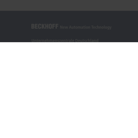
Unternehmenszentrale Deutschland
Beckhoff Automation GmbH & Co. KG
Hülshorstweg 20
33415 Verl
+49 5246 963-0
info@beckhoff.com
Kontaktinformationen
www.beckhoff.com/de-de/
Newsletter
Seite drucken