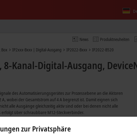
D
News
Produktneuheiten
 Box
IP2xxx-Bxxx | Digital-Ausgang
IP2022-Bxxx
IP2022-B520
, 8-Kanal-Digital-Ausgang, Device
signale des Automatisierungsgerätes zur Prozessebene an die Aktoren
2 A, wobei der Gesamtstrom auf 4 A begrenzt ist. Damit eignen sich
 alle Ausgänge gleichzeitig aktiv sind oder bei denen nicht alle
s erfolgt über schraubbare M12-Steckverbinder.
.
lungen zur Privatsphäre