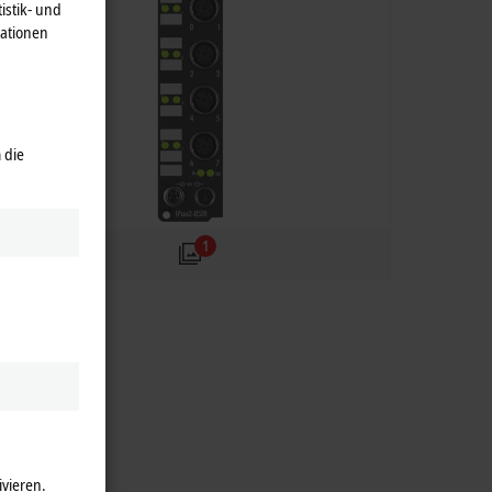
istik- und
mationen
 die
1
ivieren.