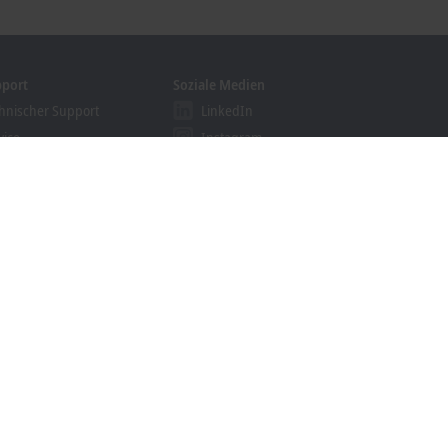
pport
Soziale Medien
hnischer Support
LinkedIn
vice
Instagram
ining
Facebook
binare
YouTube
khoff Information System
nloadfinder