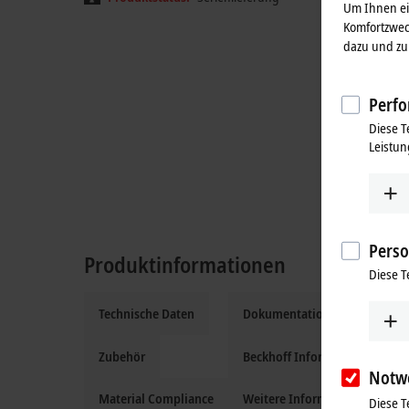
Um Ihnen ein
Komfortzwec
dazu und zu 
Perfo
Diese T
Leistun
Perso
Produktinformationen
Diese T
Technische Daten
Dokumentation und Downloa
Zubehör
Beckhoff Information System
Notw
Material Compliance
Weitere Informationen
Diese T