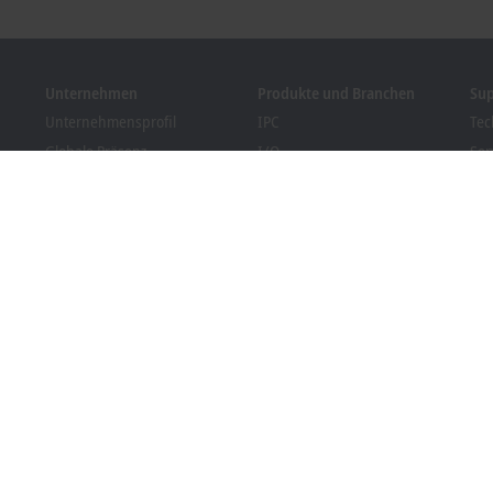
Unternehmen
Produkte und Branchen
Su
Unternehmensprofil
IPC
Tec
Globale Präsenz
I/O
Ser
Stellenangebote
Motion
Tra
News
Automation
We
Kundenmagazin PC Control
MX-System
Bec
Veranstaltungen und
Vision
Dow
Termine
Branchen
Hinweisgebersystem
Packaging Compliance