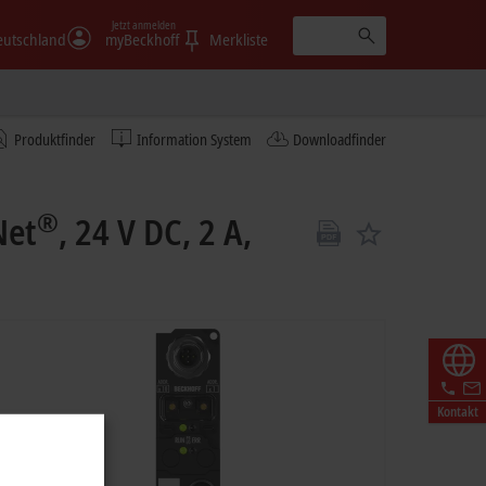
Jetzt anmelden
eutschland
myBeckhoff
Merkliste
Produktfinder
Information System
Downloadfinder
®
Net
, 24 V DC, 2 A,
Kontakt