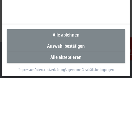
Alle ablehnen
Auswahl bestätigen
Alle akzeptieren
Kontakt
Impressum
Datenschutzerklärung
Allgemeine Geschäftsbedingungen
Unternehmenszentrale Deutschland
Beckhoff Automation GmbH & Co. KG
Hülshorstweg 20
33415 Verl
+49 5246 963-0
info@beckhoff.com
Kontaktinformationen
www.beckhoff.com/de-de/