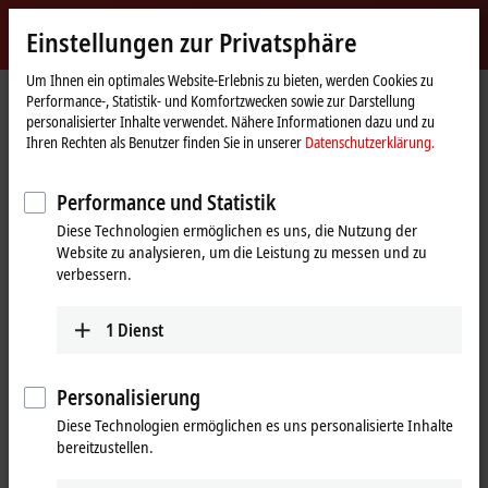
Jetzt anmelden
Einstellungen zur Privatsphäre
myBeckhoff
Beckhoff
-
Um Ihnen ein optimales Website-Erlebnis zu bieten, werden Cookies zu
Performance-, Statistik- und Komfortzwecken sowie zur Darstellung
New
personalisierter Inhalte verwendet. Nähere Informationen dazu und zu
Automation
Startseite
Produkte
I/O
Infrastruktur­komponenten
Ihren Rechten als Benutzer finden Sie in unserer
Datenschutzerklärung.
Technology
CUxxxx, EPxxxx | Ethernet-Switche/-Komponenten
Tabellarische Produktübersicht
Performance und Statistik
CUxxxx, EPxxxx | Ethernet-Switche/-
Diese Technologien ermöglichen es uns, die Nutzung der
Website zu analysieren, um die Leistung zu messen und zu
Komponenten
verbessern.
CUxxxx, EPxxxx | Ethernet-Switche/-
1
Dienst
Komponenten
100 MBit/s, IP20
100 MBit/s, IP67
1 GBit/s, 
Personalisierung
Diese Technologien ermöglichen es uns personalisierte Inhalte
Switche
CU2005
bereitzustellen.
5-Port, RJ45
CU2008
CU2208