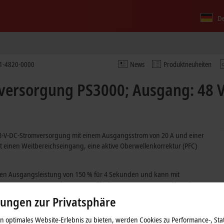
D
1-4820-0000
News
Produktneuheiten
ersorgung PS3000; Ausgang: 48 V 
48-V-DC-Stromversorgung mit einem Ausgangsstrom von 20 A und einer
t einen Weitbereichseingang, eine aktive Oberwellenkorrektur (PFC)
alen Ausgangsleistung von 150 % für 4 Sekunden und kann mit
 Stromversorgung gehört zur Familie der PS3000-Geräte und hat eine
 ein potenzialfreier Relaiskontakt überwachen den Status der
lungen zur Privatsphäre
spannung wird durch einen Shut-Down-Kontakt ermöglicht.
 optimales Website-Erlebnis zu bieten, werden Cookies zu Performance-, Stat