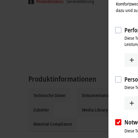
Produktstatus:
Serienlieferung
Komfortzwec
dazu und zu 
Perfo
Diese T
Leistun
Produktinformationen
Perso
Diese T
Technische Daten
Dokumentation und Downloa
Zubehör
Media Library
Notw
Material Compliance
Diese T