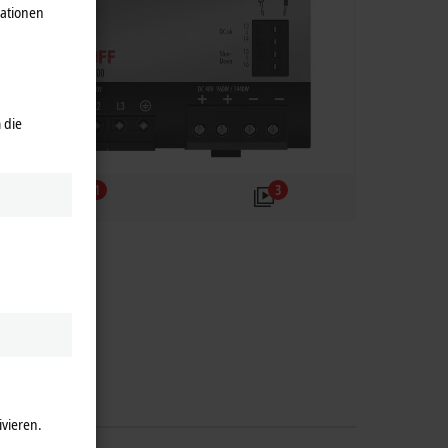
mationen
 die
1
3
ivieren.