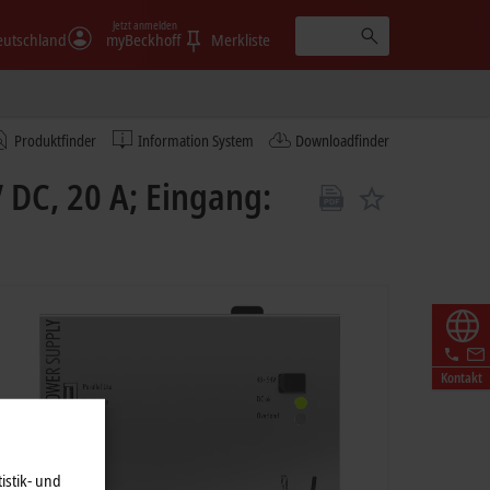
Jetzt anmelden
eutschland
myBeckhoff
Merkliste
Produktfinder
Information System
Downloadfinder
DC, 20 A; Eingang:
Kontakt
istik- und