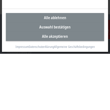
Alle ablehnen
Auswahl bestätigen
Alle akzeptieren
Kontakt
Unternehmenszentrale Deutschland
Beckhoff Automation GmbH & Co. KG
Impressum
Datenschutzerklärung
Allgemeine Geschäftsbedingungen
Hülshorstweg 20
33415 Verl
+49 5246 963-0
info@beckhoff.com
Kontaktinformationen
www.beckhoff.com/de-de/
Newsletter
Seite drucken