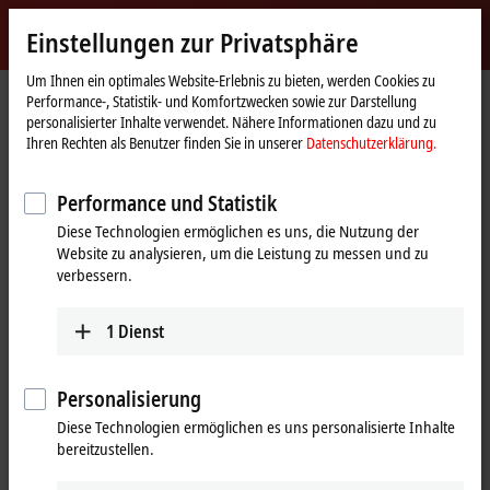
Jetzt anmelden
Einstellungen zur Privatsphäre
myBeckhoff
Beckhoff
-
Um Ihnen ein optimales Website-Erlebnis zu bieten, werden Cookies zu
Performance-, Statistik- und Komfortzwecken sowie zur Darstellung
New
personalisierter Inhalte verwendet. Nähere Informationen dazu und zu
Automation
Startseite
®
®
Produkte
IPC
Embedded-PCs
CX8100 |
Arm
Cortex
-A9
Ihren Rechten als Benutzer finden Sie in unserer
Datenschutzerklärung.
Technology
CX81xx | Embedded-PC-Serie,
Performance und Statistik
Kleinsteuerung
Diese Technologien ermöglichen es uns, die Nutzung der
Website zu analysieren, um die Leistung zu messen und zu
verbessern.
Tabellarische Produktübersicht
Produktfinder
1
Dienst
®
®
Kleinsteuerung mit
Arm
Cortex
-A9
Beckhoff unterstützt eine Vielzahl von Bussystemen und bietet im
Personalisierung
Bereich der Kompaktsteuerungen eine sonst nicht auf dem Markt zu
Diese Technologien ermöglichen es uns personalisierte Inhalte
findende Offenheit. Die Embedded-PC-Serie CX8100 ist eine
bereitzustellen.
Weiterentwicklung der CX8000-Serie mit schnellerer CPU,
Programmierbarkeit mit TwinCAT 3 sowie einem deutlich größeren