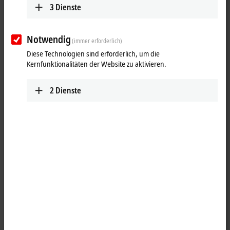
3
Dienste
Notwendig
(immer erforderlich)
Diese Technologien sind erforderlich, um die
Kernfunktionalitäten der Website zu aktivieren.
2
Dienste
5
Die Panel-PC-Serie CP65xx ist konzipiert für den Einbau in die Front
eines Schaltschranks. Einbau-Control-Panels mit DVI- und USB-
Anschluss bilden die Front des Panel-PCs. Für jede Anwendung steht
somit die passende Displaygröße und Tastatur zur Verfügung. Die
Einbau-Industrie-PCs CP65xx stellen eine leistungsstarke Plattform für
den Einsatz im Maschinen- und Anlagenbau dar, zum Beispiel mit der
Automatisierungssoftware
TwinCAT
unter Windows 10 IoT Enterprise.