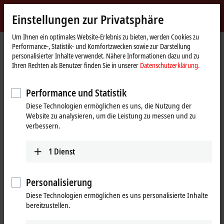
Jetzt anmelden
Einstellungen zur Privatsphäre
myBeckhoff
Beckhoff
-
Um Ihnen ein optimales Website-Erlebnis zu bieten, werden Cookies zu
Performance-, Statistik- und Komfortzwecken sowie zur Darstellung
New
personalisierter Inhalte verwendet. Nähere Informationen dazu und zu
Automation
Startseite
Produkte
IPC
Panel-PCs
Ihren Rechten als Benutzer finden Sie in unserer
Datenschutzerklärung.
Technology
CP6xxx, CP7xxx | Singletouch-Panel-PCs
CP65xx
CP65xx-xxxx-0090
Performance und Statistik
CP65xx-xxxx-0090 | Einbau-
Diese Technologien ermöglichen es uns, die Nutzung der
Panel-PC
Website zu analysieren, um die Leistung zu messen und zu
verbessern.
1
Dienst
Personalisierung
Diese Technologien ermöglichen es uns personalisierte Inhalte
bereitzustellen.