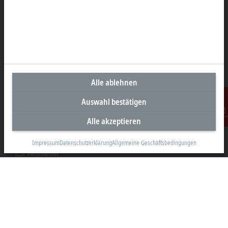
Unternehmenszentrale Deutschland
Beckhoff Automation GmbH & Co. KG
Hülshorstweg 20
33415 Verl
Alle ablehnen
+49 5246 963-0
Auswahl bestätigen
info@beckhoff.com
Alle akzeptieren
Kontakt
Kontaktinformationen
www.beckhoff.com/de-de/
Impressum
Datenschutzerklärung
Allgemeine Geschäftsbedingungen
Newsletter
Seite drucken
Unternehmen
Produkte und Branchen
Support