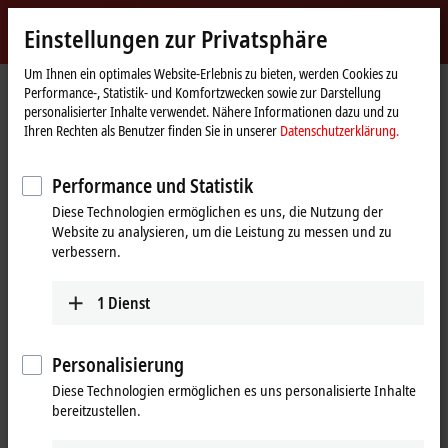
Jetzt anmelden
Einstellungen zur Privatsphäre
myBeckhoff
Beckhoff
-
Um Ihnen ein optimales Website-Erlebnis zu bieten, werden Cookies zu
Performance-, Statistik- und Komfortzwecken sowie zur Darstellung
New
personalisierter Inhalte verwendet. Nähere Informationen dazu und zu
Automation
Startseite
Unternehmen
Globale Präsenz
Bulgarien
Kastiva GmbH
Ihren Rechten als Benutzer finden Sie in unserer
Datenschutzerklärung.
Technology
Kastiva GmbH, Bulgarien
Performance und Statistik
Diese Technologien ermöglichen es uns, die Nutzung der
Website zu analysieren, um die Leistung zu messen und zu
Adresse und Kontakt
verbessern.
Kastiva GmbH
Technischer Support
68-72 Ami Bue Street
1
Dienst
+359 2 95044-31
1612
Sofia
+359 2 95044-30
Bulgarien
office@kastiva.com
Personalisierung
+359 2 95044-31
Diese Technologien ermöglichen es uns personalisierte Inhalte
+359 2 95044-30
bereitzustellen.
office@kastiva.com
www.kastiva.com