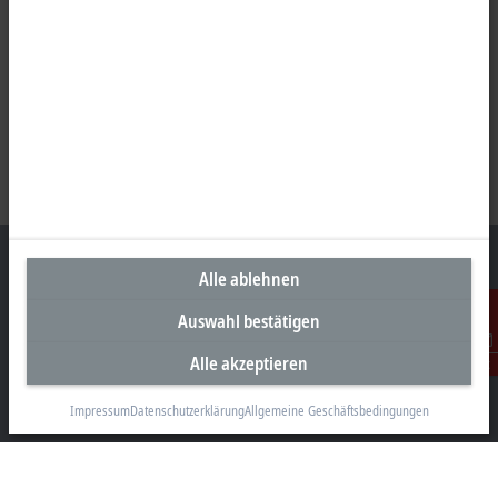
Alle ablehnen
Auswahl bestätigen
Unternehmenszentrale Deutschland
Alle akzeptieren
Kontakt
Beckhoff Automation GmbH & Co. KG
Hülshorstweg 20
Impressum
Datenschutzerklärung
Allgemeine Geschäftsbedingungen
33415 Verl
+49 5246 963-0
info@beckhoff.com