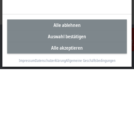
Alle ablehnen
Auswahl bestätigen
Alle akzeptieren
Kontakt
Unternehmenszentrale Deutschland
Impressum
Datenschutzerklärung
Allgemeine Geschäftsbedingungen
Beckhoff Automation GmbH & Co. KG
Hülshorstweg 20
33415 Verl
+49 5246 963-0
info@beckhoff.com
Kontaktinformationen
www.beckhoff.com/de-de/
Newsletter
Seite drucken