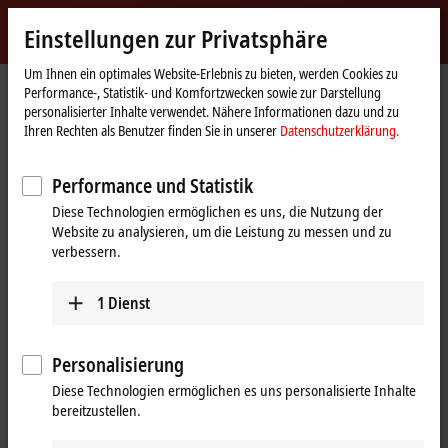
Jetzt anmelden
Einstellungen zur Privatsphäre
myBeckhoff
Beckhoff
-
Um Ihnen ein optimales Website-Erlebnis zu bieten, werden Cookies zu
Performance-, Statistik- und Komfortzwecken sowie zur Darstellung
New
personalisierter Inhalte verwendet. Nähere Informationen dazu und zu
Automation
Startseite
Unternehmen
News
Ihren Rechten als Benutzer finden Sie in unserer
Datenschutzerklärung.
Technology
Push-Pull-Zubehör für Ultra-Kompakt-Industrie-PC C7015
Performance und Statistik
Diese Technologien ermöglichen es uns, die Nutzung der
Mit Klick auf "Akzeptieren" zeigen wir das Video und passen die
Website zu analysieren, um die Leistung zu messen und zu
Einstellung zur Privatsphäre an, dabei wird externer Inhalt von
verbessern.
Vimeo geladen. Beachten Sie dazu bitte unsere
Datenschutzerklärung.
1
Dienst
Akzeptieren
Personalisierung
Diese Technologien ermöglichen es uns personalisierte Inhalte
bereitzustellen.
25.08.2022