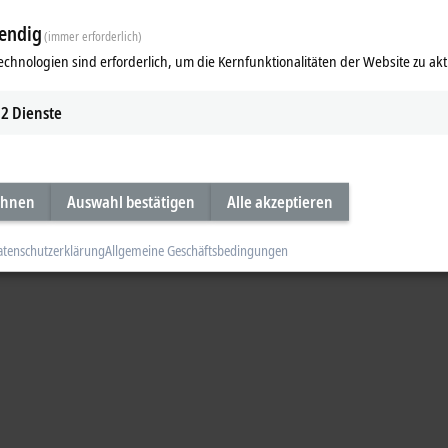
endig
dule Economyserie
(immer erforderlich)
echnologien sind erforderlich, um die Kernfunktionalitäten der Website zu akt
uch als kostengünstige Economyserie zur Verfügung.
2
Dienste
ideo
ehnen
Auswahl bestätigen
Alle akzeptieren
atenschutzerklärung
Allgemeine Geschäftsbedingungen