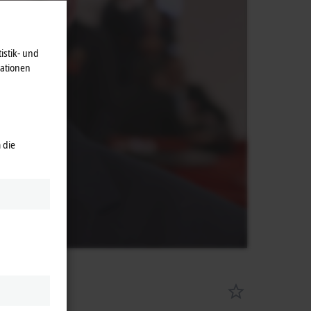
istik- und
mationen
 die