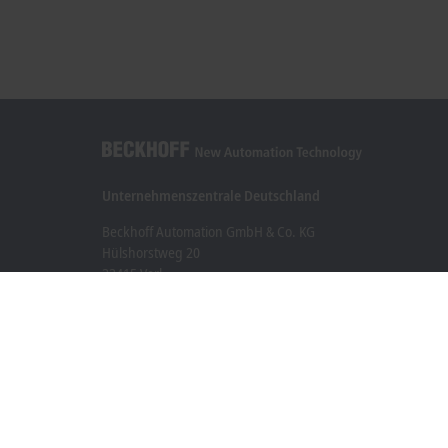
Unternehmenszentrale Deutschland
Beckhoff Automation GmbH & Co. KG
Hülshorstweg 20
33415 Verl
+49 5246 963-0
info@beckhoff.com
Kontaktinformationen
www.beckhoff.com/de-de/
Newsletter
Seite drucken