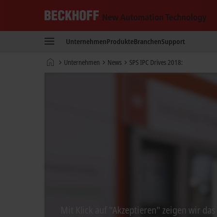
Beckhoff
-
Unternehmen
Produkte
Branchen
Support
New
Automation
Startseite
Unternehmen
News
SPS IPC Drives 2018:
Technology
Mit Klick auf "Akzeptieren" zeigen wir da