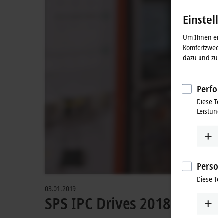
Einstel
Um Ihnen ein
Komfortzwec
dazu und zu 
Perfo
Diese T
Leistun
Perso
Diese T
03.01.2019
SPS IPC Drives 2018: