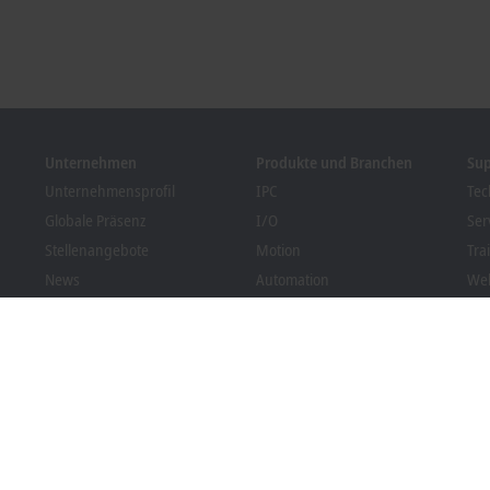
Unternehmen
Produkte und Branchen
Su
Unternehmensprofil
IPC
Tec
Globale Präsenz
I/O
Ser
Stellenangebote
Motion
Tra
News
Automation
We
Kundenmagazin PC Control
MX-System
Bec
Veranstaltungen und
Vision
Dow
Termine
Branchen
Hinweisgebersystem
Packaging Compliance