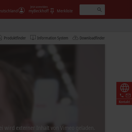
Jetzt anmelden
eutschland
myBeckhoff
Merkliste
Produktfinder
Information System
Downloadfinder
Kontakt
ei wird externer Inhalt von Vimeo geladen.