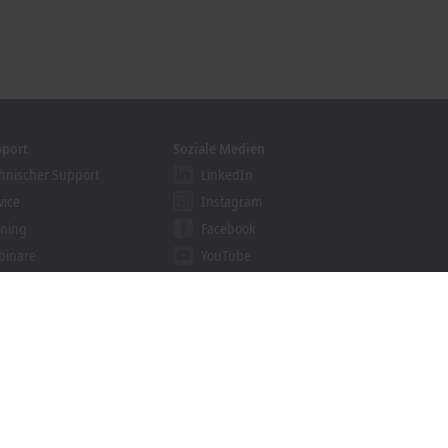
pport
Soziale Medien
hnischer Support
LinkedIn
vice
Instagram
ining
Facebook
binare
YouTube
khoff Information System
nloadfinder