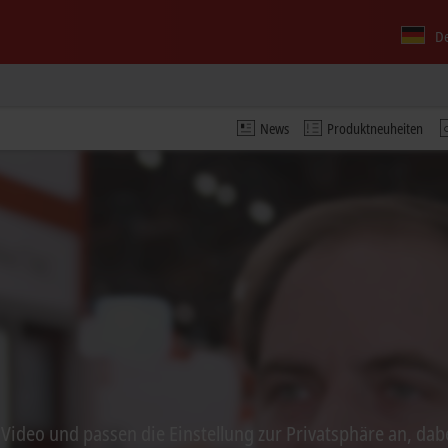
D
News
Produktneuheiten
s Video und passen die Einstellung zur Privatsphäre an, dab