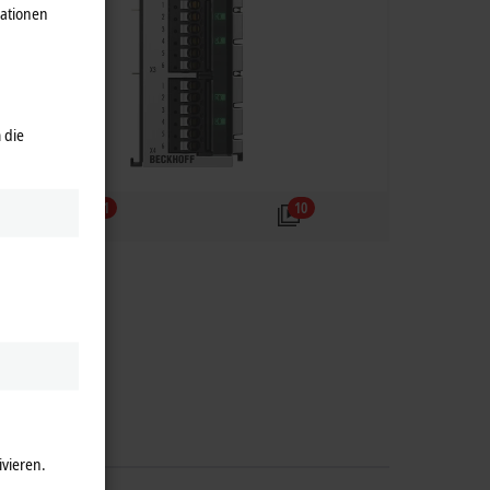
mationen
 die
1
10
ivieren.