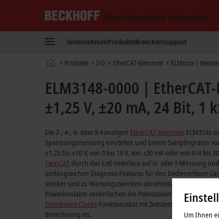
Beckhoff
-
Unternehmen
Produkte
Branchen
Support
New
Automation
Startseite
Produkte
I/O
EtherCAT-Klemmen
ELMxxxx | Messte
Technology
ELM3148-0000 | EtherCAT-
±1,25 V, ±20 mA, 24 Bit, 1 
Die 2-, 4-, 6- oder 8-kanaligen
EtherCAT-Klemmen
ELM314x der
Spannungsmessung einstellen und bieten Samplingraten von b
±1,25 bis ±10 V, von 0 bis 10 V, von ±20 mA oder von 0/4 bis 
TwinCAT
durch das CoE-Interface auf U- oder I-Messung und
umfangreichen Diagnose-Features für den bedienerlosen Langze
Stecker sind zu Wartungszwecken abnehmbar und ermöglichen
Powerkontakte vereinfachen die Potenzialverteilung direkt au
Einstel
Distributed-Clocks
-Funktionalität mit Zeitstempel und die be
Berechnung etc.
Um Ihnen ein