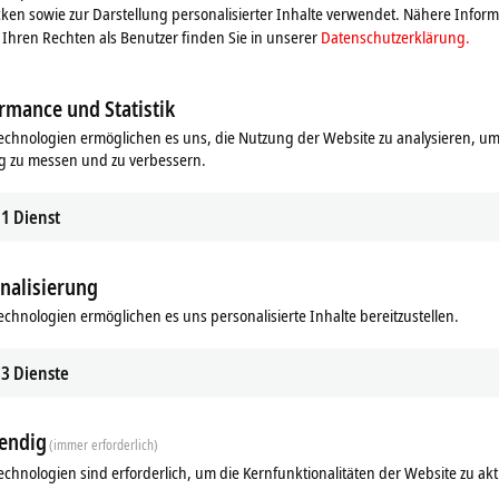
ken sowie zur Darstellung personalisierter Inhalte verwendet. Nähere Infor
beckhoff.de
ist eine umfangreiche Dokumentation erhältlich.
Ihren Rechten als Benutzer finden Sie in unserer
Datenschutzerklärung.
ine effiziente Realisierung von systemintegrierten, komplexen
 Messgenauigkeit und Zeitsynchronisation.
rmance und Statistik
echnologien ermöglichen es uns, die Nutzung der Website zu analysieren, um
g zu messen und zu verbessern.
1
Dienst
nalisierung
echnologien ermöglichen es uns personalisierte Inhalte bereitzustellen.
Ergänzende Produkte
3
Dienste
Ähnliche Produkte
endig
(immer erforderlich)
echnologien sind erforderlich, um die Kernfunktionalitäten der Website zu akt