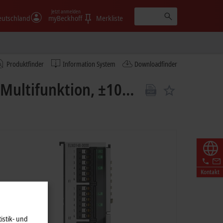
Jetzt anmelden
eutschland
myBeckhoff
Merkliste
Produktfinder
Information System
Downloadfinder
Multifunktion, ±10…
Kontakt
istik- und