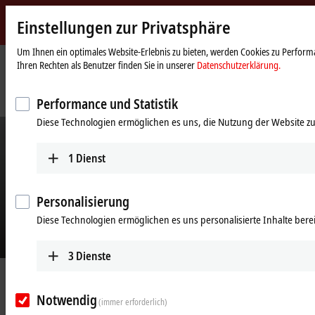
Einstellungen zur Privatsphäre
Beckhoff
-
Um Ihnen ein optimales Website-Erlebnis zu bieten, werden Cookies zu Performa
Ihren Rechten als Benutzer finden Sie in unserer
Datenschutzerklärung.
New
Automation
Startseite
Unternehmen
News
Technology
Präzise Zahnradbearbeitung im Sekundentakt
Performance und Statistik
Diese Technologien ermöglichen es uns, die Nutzung der Website zu
1
Dienst
Personalisierung
Diese Technologien ermöglichen es uns personalisierte Inhalte berei
3
Dienste
02.09.2024
Präzise Zahnradbearbeitung im
Notwendig
(immer erforderlich)