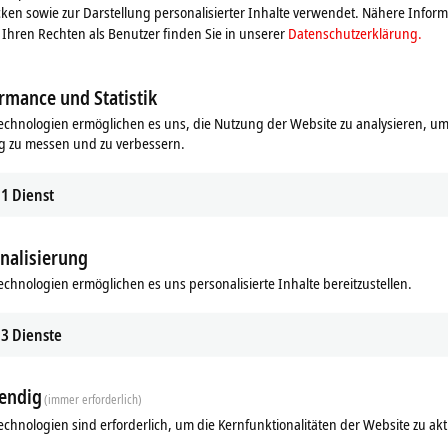
Ultra-Kompakt-IPC
C6015 steht ein leistungsfähiges
IoT Edge Device
zur Verf
ken sowie zur Darstellung personalisierter Inhalte verwendet. Nähere Infor
Ihren Rechten als Benutzer finden Sie in unserer
Datenschutzerklärung.
bare
Multi-Core-IPC
C6015 lässt sich auch bei beengten Platzverhältnissen einfa
rmance und Statistik
owohl für das reine Sammeln, Aufbereiten und Bereitstellen von Prozessdate
es C6015, dass sich das Gerät ideal für
Industrie-4.0-Anwendungen
eignet.
echnologien ermöglichen es uns, die Nutzung der Website zu analysieren, um
g zu messen und zu verbessern.
ädestiniert für solche Kommunikationsaufgaben. Dabei lassen sich mit diesem
ausstatten bzw. entsprechend zukünftiger Kommunikationsanforderungen auf
1
Dienst
setzten Automatisierungstechnik, ob
PC-based Control
oder die Steuerungspla
reduzierten Produktionskosten, einer optimierten Produktqualität und einer v
ät erhöhen sowie cloudbasierte Services
z. B.
für eine vorausschauende Insta
nalisierung
echnologien ermöglichen es uns personalisierte Inhalte bereitzustellen.
ntakt
3
Dienste
endig
(immer erforderlich)
echnologien sind erforderlich, um die Kernfunktionalitäten der Website zu akt