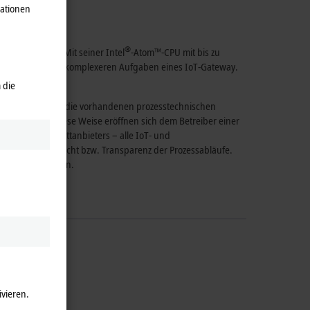
ügung.
mationen
®
ch installieren. Mit seiner
Intel
-Atom™-CPU
mit bis zu
n als auch für die komplexeren Aufgaben eines
IoT-Gateway
.
 die
IoT Edge Device
die vorhandenen prozesstechnischen
rüsten. Auf diese Weise eröffnen sich dem Betreiber einer
ttform eines Drittanbieters – alle IoT- und
erbesserten Übersicht bzw. Transparenz der Prozessabläufe.
ndhaltung nutzen.
ivieren.