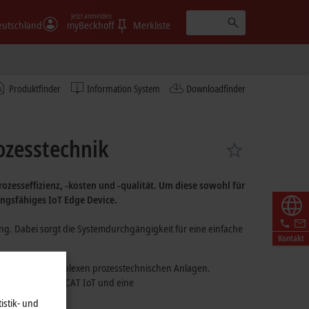
Jetzt anmelden
eutschland
myBeckhoff
Merkliste
Produktfinder
Information System
Downloadfinder
ozesstechnik
rozesseffizienz, -kosten und -qualität. Um diese sowohl für
ungsfähiges
IoT Edge Device
.
ng. Dabei sorgt die Systemdurchgängigkeit für eine einfache
Kontakt
on großen und komplexen prozesstechnischen Anlagen.
ndung
über
TwinCAT IoT
und eine
istik- und