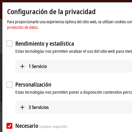
Configuración de la privacidad
Beckhoff
-
Para proporcionarle una experiencia óptima del sitio web, se utilizan cookies c
protección de datos.
New
Automation
Página
Empresa
Novedades
Technology
de
Assembly solution 4.0: for more efficiency in production down to lot sizes of
Rendimiento y estadística
inicio
1
Estas tecnologías nos permiten analizar el uso del sitio web para med
1
Servicio
Personalización
Estas tecnologías nos permiten poner a disposición contenidos pers
3
Servicios
© Smart Factory, Italy
Mar 1, 2018
Necesario
Assembly solution 4.0: for more
(siempre requerido)