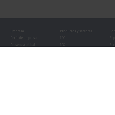
Empresa
Productos y sectores
Sop
Perfil de empresa
IPC
Sop
Presencia global
I/O
Ser
Mercado de empleo
Motion
For
nia
Novedades
Automation
We
Revista PC Control
MX-System
Pro
Eventos y fechas
Vision
Bec
Sistema de denuncia de
Sectores
Bus
irregularidades
Cumplimiento normativo
sobre envases