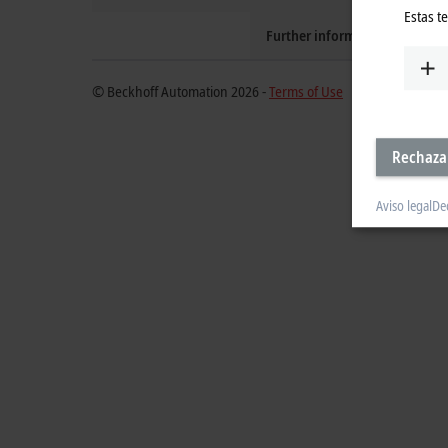
Estas t
Further information
© Beckhoff Automation 2026 -
Terms of Use
Rechaza
Aviso legal
De