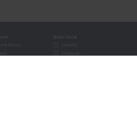
orte
Medio Social
orte técnico
LinkedIn
vicio
Instagram
mación
Facebook
binars
YouTube
grama Solution Provider
khoff Information System
cador de descargas