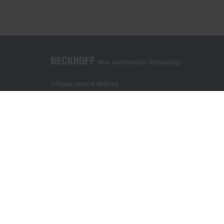
Oficina central México
Beckhoff Automation, S.A. de C.V.
Boulevard Manuel Ávila Camacho 2610, Torre B, Piso 9, Colo
Valle de los Pinos, Tlalnepantla de Baz
Estado de México CP 54040
+52 55 75998058
mexico@beckhoff.com
Información del contacto
www.beckhoff.com/es-mx/
Newsletter
Imprimir página