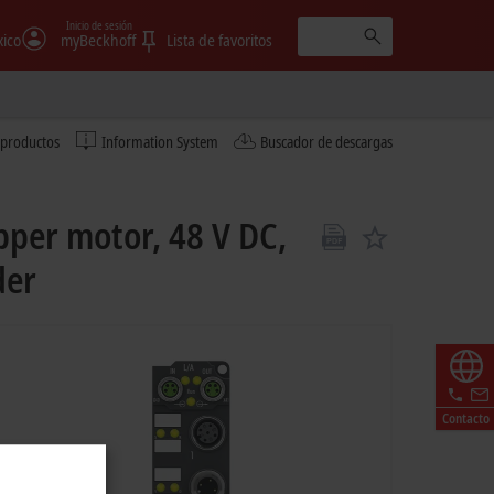
Inicio de sesión
ico
myBeckhoff
Lista de favoritos
 productos
Information System
Buscador de descargas
pper motor, 48 V DC,
der
Contacto