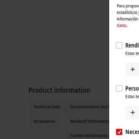
Para proporc
estadísticos
información 
datos.
Rendi
Estas t
Perso
Product information
Estas t
Technical data
Documentation and downloads
Accessories
Beckhoff Information System
Neces
Further information