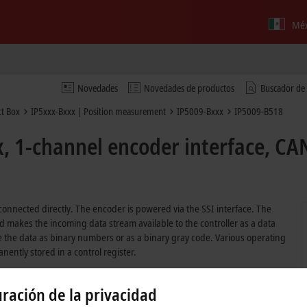
Méx
Novedades
Novedades de productos
Buscador de
t Box
IP5xxx-Bxxx | Position measurement
IP5009-Bxxx
IP5009-B518
, 1-channel encoder interface, CA
onnected directly. The encoder is powered via the SSI interface. The
nd makes the incoming data stream available to the controller as a data
 the data as binary numbers or as a binary gray code. Various operating
ently stored in a control register.
ración de la privacidad