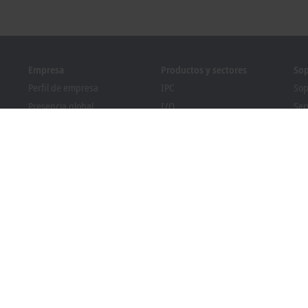
Empresa
Productos y sectores
Sop
Perfil de empresa
IPC
Sop
Presencia global
I/O
Ser
Mercado de empleo
Motion
For
nia
Novedades
Automation
We
Revista PC Control
MX-System
Pro
Eventos y fechas
Vision
Bec
Sistema de denuncia de
Sectores
Bus
irregularidades
Cumplimiento normativo
sobre envases