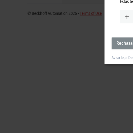
Estas t
© Beckhoff Automation 2026 -
Terms of Use
Rechaza
Aviso legal
De