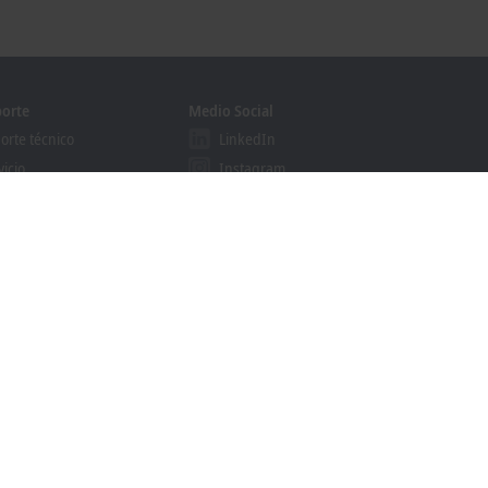
orte
Medio Social
orte técnico
LinkedIn
vicio
Instagram
mación
Facebook
binars
YouTube
grama Solution Provider
khoff Information System
cador de descargas