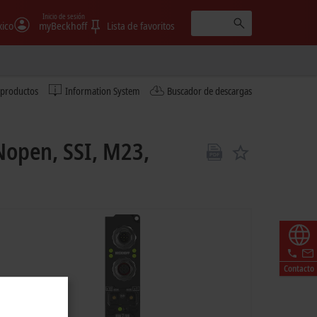
Inicio de sesión
ico
myBeckhoff
Lista de favoritos
 productos
Information System
Buscador de descargas
Nopen, SSI, M23,
Contacto