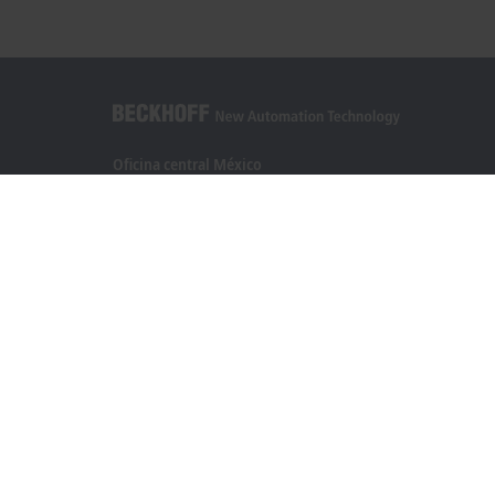
Oficina central México
Beckhoff Automation, S.A. de C.V.
Boulevard Manuel Ávila Camacho 2610, Torre B, Piso 9, Colo
Valle de los Pinos, Tlalnepantla de Baz
Estado de México CP 54040
+52 55 75998058
mexico@beckhoff.com
Información del contacto
www.beckhoff.com/es-mx/
Newsletter
Imprimir página