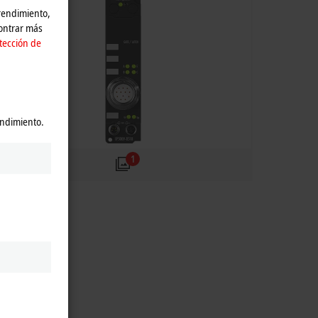
 rendimiento,
contrar más
tección de
endimiento.
1