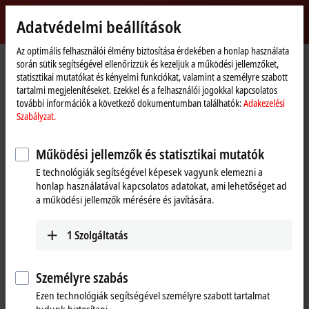
Bejelentkezés
Adatvédelmi beállítások
myBeckhoff
Beckhoff
-
Az optimális felhasználói élmény biztosítása érdekében a honlap használata
során sütik segítségével ellenőrizzük és kezeljük a működési jellemzőket,
New
statisztikai mutatókat és kényelmi funkciókat, valamint a személyre szabott
Automation
Kezdőlap
Termékek
I/O
Fieldbus Box and IO-Link box
Compact Box
tartalmi megjelenítéseket. Ezekkel és a felhasználói jogokkal kapcsolatos
Technology
IP5xxx-Bxxx | Position measurement
IP5009-Bxxx
IP5009-B518
további információk a következő dokumentumban találhatók:
Adakezelési
Szabályzat.
IP5009-B518 | Fieldbus Box, 1-
channel encoder interface,
Működési jellemzők és statisztikai mutatók
CANopen, SSI, M23, integrated T-
E technológiák segítségével képesek vagyunk elemezni a
honlap használatával kapcsolatos adatokat, ami lehetőséget ad
connector
a működési jellemzők mérésére és javítására.
1
Szolgáltatás
Személyre szabás
Ezen technológiák segítségével személyre szabott tartalmat