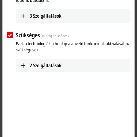
tudunk biztosítani.
3
Szolgáltatások
Szükséges
(mindig szükséges)
Ezek a technológiák a honlap alapvető funkcióinak aktiválásához
szükségesek.
2
Szolgáltatások
1
The IP5009 SSI interface module allows an SSI encoder to be
connected directly. The encoder is powered via the SSI interface. The
interface circuit generates a pulse for reading the encoder and makes
the incoming data stream available to the controller as a data word in
the process image. The module can optionally provide the data as