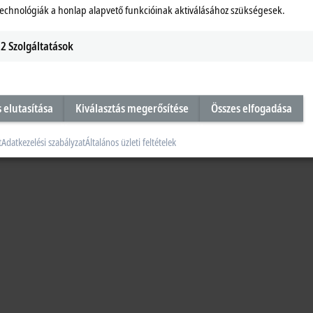
technológiák a honlap alapvető funkcióinak aktiválásához szükségesek.
2
Szolgáltatások
s elutasítása
Kiválasztás megerősítése
Összes elfogadása
t
Adatkezelési szabályzat
Általános üzleti feltételek