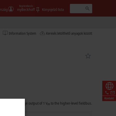
Bejelentkezés
rszág
myBeckhoff
Könyvjelző lista
Information System
Keresés letölthető anyagok között
Kontakt
sinusoidal voltage output of 1 V
to the higher-level fieldbus.
PP