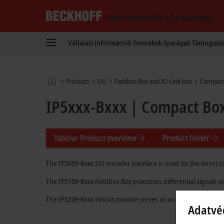
Beckhoff
-
Vállalati információk
Termékek
Iparágak
Támogatá
New
Automation
Technology
Kezdőlap
Products
I/O
Fieldbus Box and IO-Link box
Compact
IP5xxx-Bxxx | Compact Bo
Tabular Product overview
Product finder
The IP5009-Bxxx SSI encoder interface is used for the direct c
The IP5109-Bxxx Fieldbus Box processes differential signals 
The IP5209-Bxxx SinCos module serves as an interface for the
Adatvé