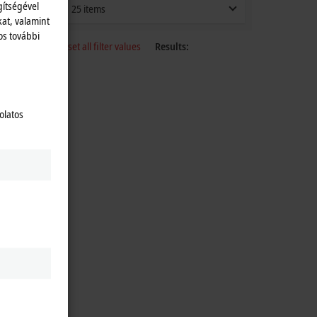
gítségével
25 items
kat, valamint
os további
Reset all filter values
Results:
olatos