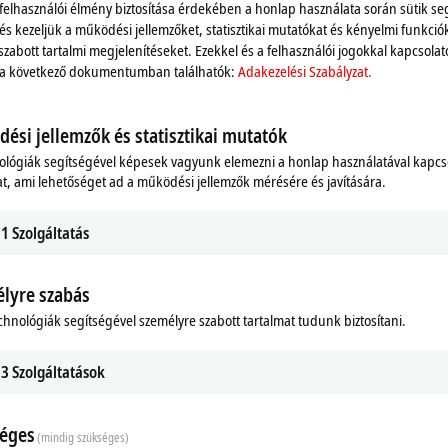
 felhasználói élmény biztosítása érdekében a honlap használata során sütik se
 és kezeljük a működési jellemzőket, statisztikai mutatókat és kényelmi funkció
szabott tartalmi megjelenítéseket. Ezekkel és a felhasználói jogokkal kapcsolat
 a következő dokumentumban találhatók:
Adakezelési Szabályzat.
ési jellemzők és statisztikai mutatók
ológiák segítségével képesek vagyunk elemezni a honlap használatával kapcs
t, ami lehetőséget ad a működési jellemzők mérésére és javítására.
1
Szolgáltatás
lyre szabás
chnológiák segítségével személyre szabott tartalmat tudunk biztosítani.
3
Szolgáltatások
éges
(mindig szükséges)