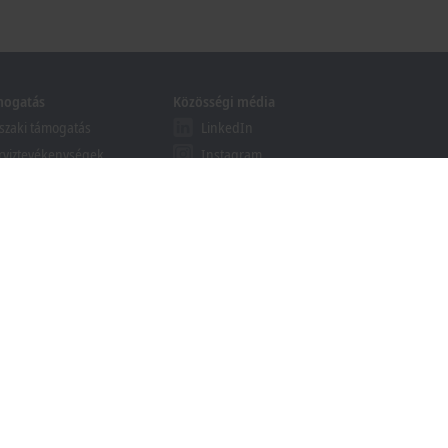
mogatás
Közösségi média
zaki támogatás
LinkedIn
rviztevékenységek
Instagram
folyamok
Facebook
binárok
YouTube
khoff Information System
esés letölthető anyagok
ött