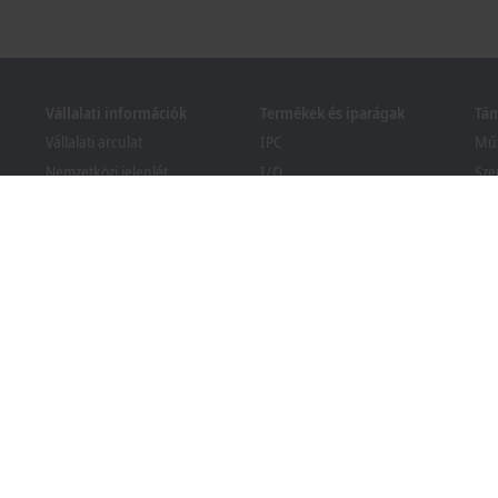
Vállalati információk
Termékek és iparágak
Tá
Vállalati arculat
IPC
Műs
Nemzetközi jelenlét
I/O
Sze
Nyitott álláslehetőségek
Motion
Tan
Hírek
Automation
We
PC Control magazin
MX-System
Bec
Események és időpontjaik
Vision
Ker
köz
Visszaélés-bejelentési
Iparágak
rendszer
Csomagolási megfelelőségi
tájékoztató