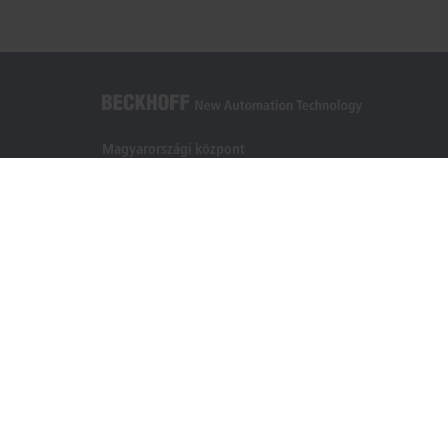
Magyarországi központ
Beckhoff Automation Kft.
1097 Budapest
Táblás utca 36–38. G. ép.
+36 1 50199-40
+36 1 50199-41
info@beckhoff.hu
Elérhetőségeink
www.beckhoff.com/hu-hu/
Hírlevél
Oldal nyomtatása