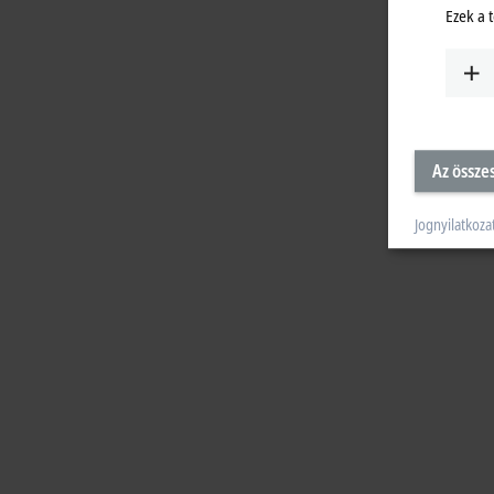
Ezek a 
Az össze
Jognyilatkoza