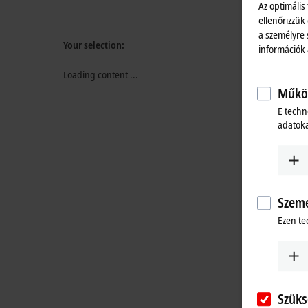
Az optimális
ellenőrizzük
a személyre 
Your selection:
információk
Loading content ...
Működ
E techn
adatoka
Szemé
Ezen te
Szüks