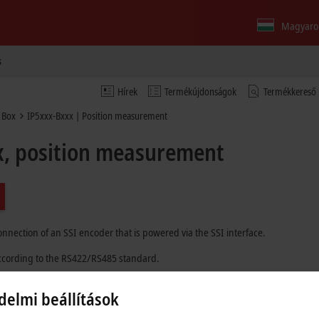
Magyaro
s
Hírek
Termékújdonságok
Termékkereső
 Box
IP5xxx-Bxxx | Position measurement
x, position measurement
onnection of an SSI encoder that is powered via the SSI interface.
according to the RS422/RS485 standard.
 direct connection of a measuring sensor, for example a measuring probe with 
delmi beállítások