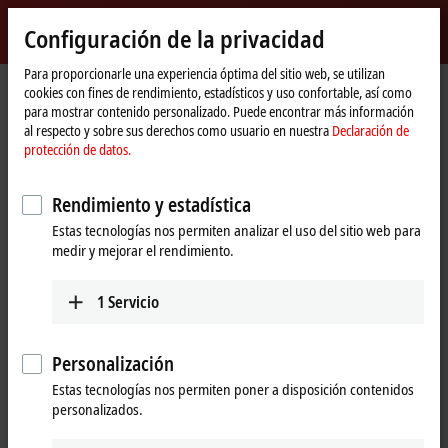
Inicio de sesión
Configuración de la privacidad
myBeckhoff
Beckhoff
-
Para proporcionarle una experiencia óptima del sitio web, se utilizan
cookies con fines de rendimiento, estadísticos y uso confortable, así como
New
para mostrar contenido personalizado. Puede encontrar más información
Automation
Página
Products
IPC
Control Panels
al respecto y sobre sus derechos como usuario en nuestra
Declaración de
Technology
de
CP39xx, CP79xx | Stainless steel Control Panels
protección de datos.
inicio
CP39xx, CP79xx | Stainless steel
Rendimiento y estadística
Control Panels
Estas tecnologías nos permiten analizar el uso del sitio web para
medir y mejorar el rendimiento.
Tabular product overview
Product finder
1
Servicio
Versatile stainless steel panels with IP65
Personalización
protection
Estas tecnologías nos permiten poner a disposición contenidos
personalizados.
The Control Panel series CP39xx-14xx and CP79xx-1400 in a stainless
steel finish are control and operating devices that meet strict hygiene