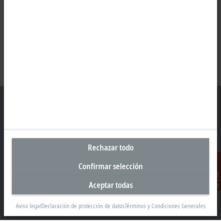
Oficina central México
Rechazar todo
Beckhoff Automation, S.A. de C.V.
Boulevard Manuel Ávila Camacho 2610, Torre B, Piso 9, Colonia
Confirmar selección
Valle de los Pinos, Tlalnepantla de Baz
Estado de México CP 54040
Aceptar todas
Contacto
+52 55 75998058
Aviso legal
Declaración de protección de datos
Términos y Condiciones Generales
mexico@beckhoff.com