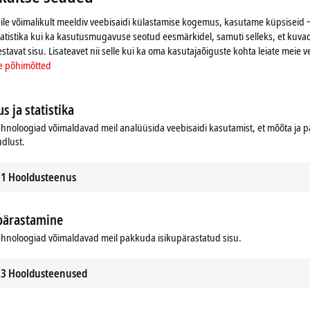
le võimalikult meeldiv veebisaidi külastamise kogemus, kasutame küpsiseid ‒
tatistika kui ka kasutusmugavuse seotud eesmärkidel, samuti selleks, et kuvad
estavat sisu. Lisateavet nii selle kui ka oma kasutajaõiguste kohta leiate meie v
e põhimõtted
s ja statistika
hnoloogiad võimaldavad meil analüüsida veebisaidi kasutamist, et mõõta ja
udlust.
1
Hooldusteenus
kaart ja kohandatakse privaatsussätteid; selle protsessi kä
mekaitse põhimõtetega. Palun vaadake meie veebisaiti
An
pärastamine
hnoloogiad võimaldavad meil pakkuda isikupärastatud sisu.
Nõustun
3
Hooldusteenused