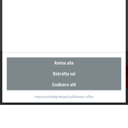
Avvisa alla
Bekräfta val
Huvudkontor Sverige
Godkänn allt
Kontakt
Beckhoff Automation AB
Östra Hindbyvägen 70
Impressum
Integritetspolicy
Allmänna villkor
213 74 Malmö
+46 40-680 81 60
info@beckhoff.se
Kontakt