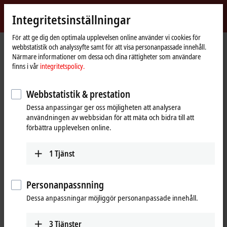
Logga in
Integritetsinställningar
myBeckhoff
Beckhoff
-
För att ge dig den optimala upplevelsen online använder vi cookies för
webbstatistik och analyssyfte samt för att visa personanpassade innehåll.
New
Närmare informationer om dessa och dina rättigheter som användare
Automation
Hemsida
Företaget
Global närvaro
Chile
Elecdrive S.A.
finns i vår
integritetspolicy.
Technology
Elecdrive S.A., Chile
Webbstatistik & prestation
Dessa anpassingar ger oss möjligheten att analysera
användningen av webbsidan för att mäta och bidra till att
Adress och kontakt
förbättra upplevelsen online.
Elecdrive S.A.
Technical Support
Avenida Americo Vespucio
1
Tjänst
+56 2 2622 0167
2680
elecdrive@elecdrive.cl
Conchalí
Chile
Personanpassnning
Dessa anpassningar möjliggör personanpassade innehåll.
+56 2 2622 0167
elecdrive@elecdrive.cl
www.elecdrive.cl
3
Tjänster