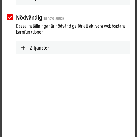
Vägbeskrivning
(Google Maps)
Nödvändig
(Behövs alltid)
Dessa inställningar är nödvändiga för att aktivera webbsidans
kärnfunktioner.
2
Tjänster
Genom att klicka på ”Acceptera” visas kartan och
integritetsinställningarna anpassas samt externt innehåll från
Google Maps laddas upp. Beakta gärna vår
integritetspolicy.
Acceptera