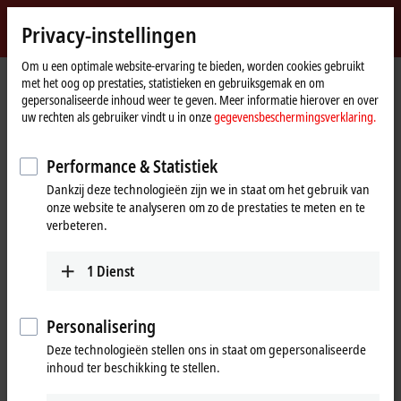
Inloggen
Privacy-instellingen
myBeckhoff
Beckhoff
-
Om u een optimale website-ervaring te bieden, worden cookies gebruikt
met het oog op prestaties, statistieken en gebruiksgemak en om
New
gepersonaliseerde inhoud weer te geven. Meer informatie hierover en over
Automation
startpagina
Bedrijf
Wereldwijde aanwezigheid
Chile
Elecdrive S.A.
uw rechten als gebruiker vindt u in onze
gegevensbeschermingsverklaring.
Technology
Elecdrive S.A., Chile
Performance & Statistiek
Dankzij deze technologieën zijn we in staat om het gebruik van
onze website te analyseren om zo de prestaties te meten en te
Adres en contact
verbeteren.
Elecdrive S.A.
Technical Support
Avenida Americo Vespucio
1
Dienst
+56 2 2622 0167
2680
elecdrive@elecdrive.cl
Conchalí
Chile
Personalisering
Deze technologieën stellen ons in staat om gepersonaliseerde
+56 2 2622 0167
inhoud ter beschikking te stellen.
elecdrive@elecdrive.cl
www.elecdrive.cl