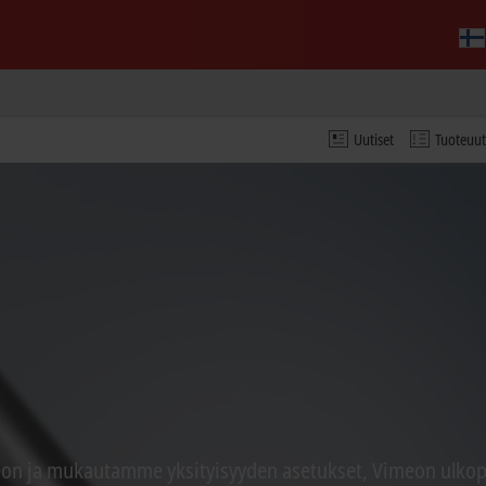
Uutiset
Tuoteuu
n ja mukautamme yksityisyyden asetukset, Vimeon ulkopuo