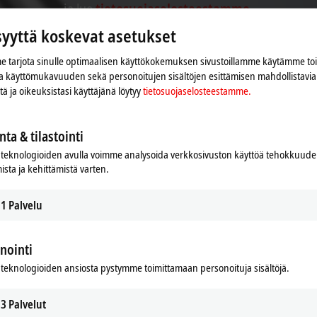
ja lue
tietosuojaselosteestamme.
syyttä koskevat asetukset
Hyväksy
 tarjota sinulle optimaalisen käyttökokemuksen sivustoillamme käytämme to
 ja käyttömukavuuden sekä personoitujen sisältöjen esittämisen mahdollistavia 
iitä ja oikeuksistasi käyttäjänä löytyy
tietosuojaselosteestamme.
nta & tilastointi
teknologioiden avulla voimme analysoida verkkosivuston käyttöä tehokkuud
ista ja kehittämistä varten.
1
Palvelu
nointi
teknologioiden ansiosta pystymme toimittamaan personoituja sisältöjä.
3
Palvelut