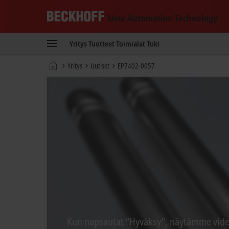
Beckhoff
-
Yritys
Tuotteet
Toimialat
Tuki
New
Automation
Kotisivu
Yritys
Uutiset
EP7402-0057
Technology
Kun napsautat ”Hyväksy”, näytämme video