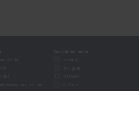
i
Sosiaalinen media
ninen tuki
LinkedIn
velu
Instagram
lutus
Facebook
vetuloa webinaareihimme
YouTube
khoff Information System
aukset