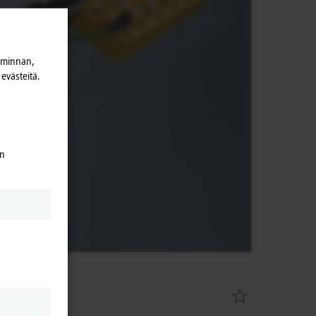
iminnan,
evästeitä.
en