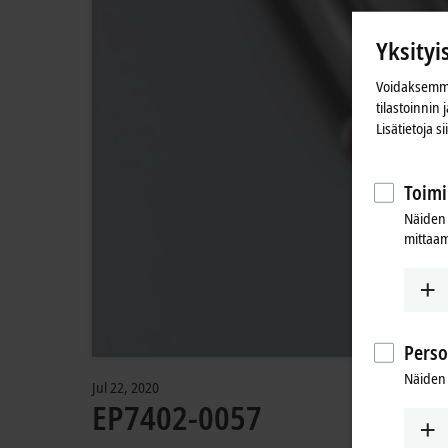
Yksityi
Voidaksemme
tilastoinnin
Lisätietoja s
Toimi
Näiden 
mittaam
Perso
Näiden 
Jul 22, 2020
EP7402-0057