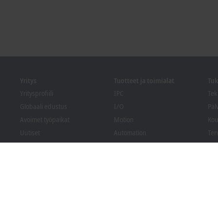
Yritys
Tuotteet ja toimialat
Tuk
Yritysprofiili
IPC
Tek
Globaali edustus
I/O
Pal
Avoimet työpaikat
Motion
Kou
Uutiset
Automation
Ter
PC Control lehti
MX-System
Bec
Tapahtumat ja päivämäärät
Vision
Lat
Whistleblowing-
Toimialat
ilmoituskanava
Pakkausten
vaatimustenmukaisuus