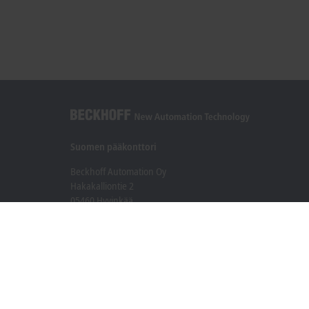
Suomen pääkonttori
Beckhoff Automation Oy
Hakakalliontie 2
05460 Hyvinkää
+358 20 7423 800
info@beckhoff.fi
Yhteystiedot
www.beckhoff.com/fi-fi/
Uutiskirje