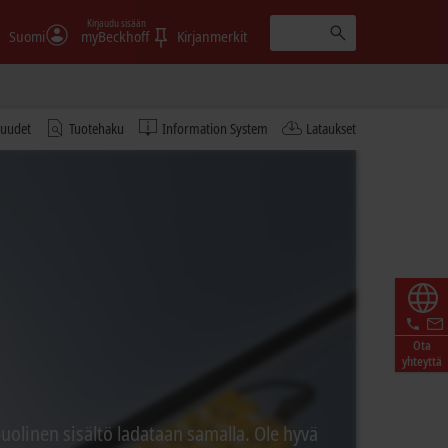
Kirjaudu sisään
Suomi
myBeckhoff
Kirjanmerkit
tuudet
Tuotehaku
Information System
Lataukset
Ota
yhteyttä
linen sisältö ladataan samalla. Ole hyvä