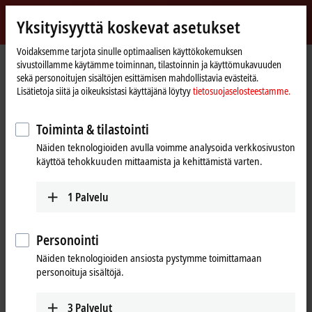
Kirjaudu sisään
Yksityisyyttä koskevat asetukset
myBeckhoff
Beckhoff
-
Voidaksemme tarjota sinulle optimaalisen käyttökokemuksen
sivustoillamme käytämme toiminnan, tilastoinnin ja käyttömukavuuden
New
sekä personoitujen sisältöjen esittämisen mahdollistavia evästeitä.
Automation
Kotisivu
Yritys
Uutiset
Experience IoT and Industrie 4.0 from Beckhoff
Lisätietoja siitä ja oikeuksistasi käyttäjänä löytyy
tietosuojaselosteestamme.
Technology
Toiminta & tilastointi
Kun napsautat ”Hyväksy”, näytämme videon ja mukautamme
Näiden teknologioiden avulla voimme analysoida verkkosivuston
yksityisyyden asetukset, Vimeon ulkopuolinen sisältö ladataan
käyttöä tehokkuuden mittaamista ja kehittämistä varten.
samalla. Ole hyvä ja lue
tietosuojaselosteestamme.
1
Palvelu
Hyväksy
Personointi
Näiden teknologioiden ansiosta pystymme toimittamaan
personoituja sisältöjä.
Mar 21, 2016
Experience IoT and Industrie 4.0
3
Palvelut