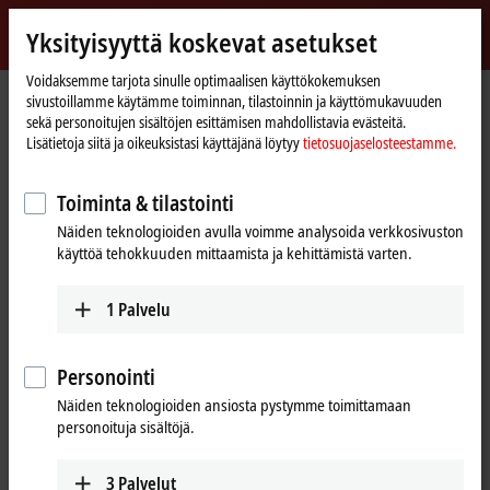
Kirjaudu sisään
Yksityisyyttä koskevat asetukset
myBeckhoff
Beckhoff
-
Voidaksemme tarjota sinulle optimaalisen käyttökokemuksen
sivustoillamme käytämme toiminnan, tilastoinnin ja käyttömukavuuden
New
sekä personoitujen sisältöjen esittämisen mahdollistavia evästeitä.
Automation
Kotisivu
Yritys
Uutiset
One control solution for all systems
Lisätietoja siitä ja oikeuksistasi käyttäjänä löytyy
tietosuojaselosteestamme.
Technology
Toiminta & tilastointi
Kun napsautat ”Hyväksy”, näytämme videon ja mukautamme
Näiden teknologioiden avulla voimme analysoida verkkosivuston
yksityisyyden asetukset, Vimeon ulkopuolinen sisältö ladataan
käyttöä tehokkuuden mittaamista ja kehittämistä varten.
samalla. Ole hyvä ja lue
tietosuojaselosteestamme.
1
Palvelu
Hyväksy
Personointi
Näiden teknologioiden ansiosta pystymme toimittamaan
personoituja sisältöjä.
Jul 2, 2015
One control solution for all systems
3
Palvelut