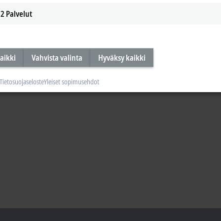
2
Palvelut
aikki
Vahvista valinta
Hyväksy kaikki
Tietosuojaseloste
Yleiset sopimusehdot