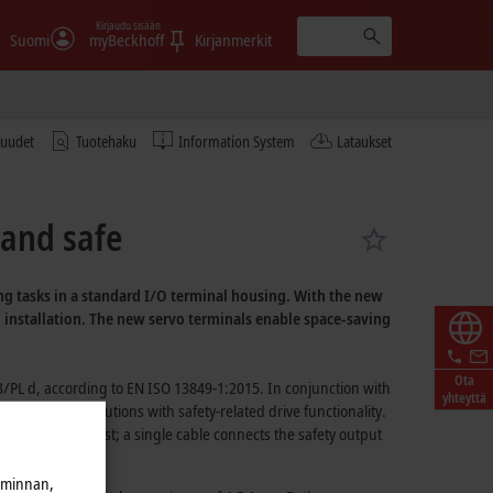
Kirjaudu sisään
Suomi
myBeckhoff
Kirjanmerkit
tuudet
Tuotehaku
Information System
Lataukset
 and safe
ing tasks in a standard I/O terminal housing. With the new
l installation. The new servo terminals enable
space-saving
Ota
3/PL d,
according to
EN ISO 13849-1:2015.
In conjunction with
yhteyttä
d
cost-effective
solutions with
safety-related
drive functionality.
irements and cost; a single cable connects the safety output
connection.
iminnan,