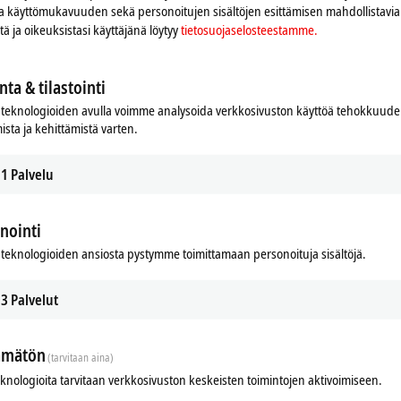
nd supplies an output current of up to
2.8 A
,
while the
24 mm EL7211-901
RMS
 ja käyttömukavuuden sekä personoitujen sisältöjen esittämisen mahdollistavia 
he integrated electronic type plate of the AM8100 motors can be
read-in
automa
iitä ja oikeuksistasi käyttäjänä löytyy
tietosuojaselosteestamme.
nta & tilastointi
teknologioiden avulla voimme analysoida verkkosivuston käyttöä tehokkuud
ista ja kehittämistä varten.
1
Palvelu
nointi
teknologioiden ansiosta pystymme toimittamaan personoituja sisältöjä.
3
Palvelut
ämätön
(tarvitaan aina)
eknologioita tarvitaan verkkosivuston keskeisten toimintojen aktivoimiseen.