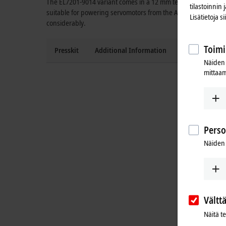
The EL7201-9014 variant comes in a
12 mm
terminal housing a
tilastoinnin
suitable for powering servomotors from the AM8100 series. T
Lisätietoja s
considerably.
Toimi
Presskit
Additional Information
Press contact
Näiden 
mittaam
Perso
Näiden 
Vältt
Näitä t