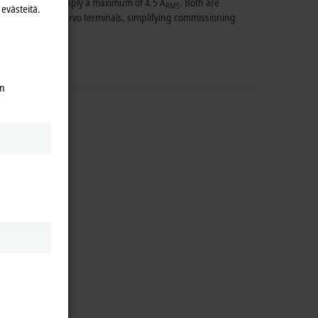
4
version can supply a maximum of
4.5 A
.
Both are
RMS
evästeitä.
tically by the servo terminals, simplifying commissioning
en