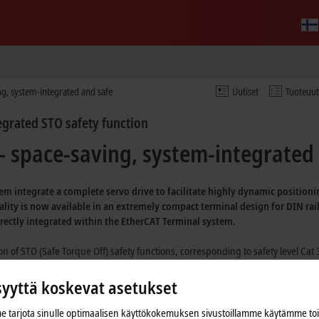
g, system-integrated and safe
Uutiset
Tuoteuu
egrated STO safety function
 space-saving, system-integrated
em integrate a complete servo drive to facilitate highly dynamic position
ality is now available in an extremely compact terminal design for DIN rai
irectly integrated within the
EtherCAT Terminal system.
 of STO (Safe Torque Off) safety functions, corresponding to safety level
Cat 
minal form factor results in a heightened ability to implement space-saving an
s in the motor cable provides a considerable reduction in cabling, space requ
syyttä koskevat asetukset
ition, the OCT solution minimises cable costs and space needed for the motor 
 tarjota sinulle optimaalisen käyttökokemuksen sivustoillamme käytämme to