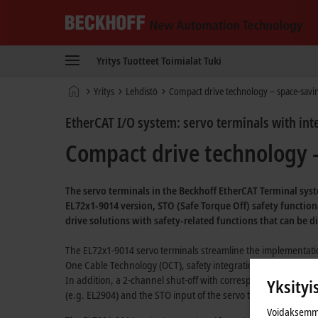
Beckhoff
-
Yritys
Tuotteet
Toimialat
Tuki
New
Automation
Kotisivu
Yritys
Lehdistö
Compact drive technology – space-savin
Technology
EtherCAT I/O system: servo terminals with int
Compact drive technology –
The servo terminals in the Beckhoff EtherCAT Terminal syst
EL72x1-9014
version,
STO (Safe
Torque Off) safety function
drive solutions with safety-related functions that can be d
The EL72x1-9014 servo terminals streamline the implementation
One Cable Technology
(OCT), safety integration in an I/O ter
In addition, a
2-channel shut-off
with corresponding contactor
Yksityi
(e.g. EL2904) and the STO input of the servo terminal. In add
Voidaksemme