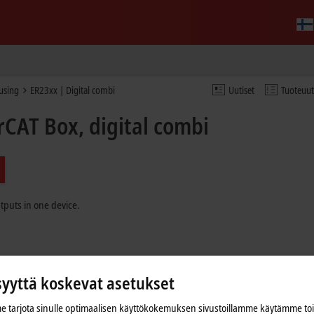
ousing
ER23xx | Digital combi
Uutiset
Tuoteuu
rCAT Box, digital combi
tputs in one device.
syyttä koskevat asetukset
 tarjota sinulle optimaalisen käyttökokemuksen sivustoillamme käytämme to