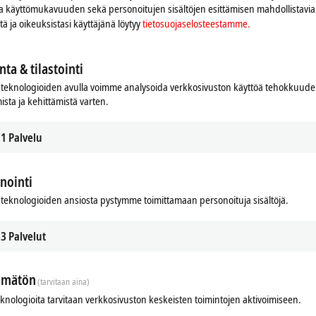
 ja käyttömukavuuden sekä personoitujen sisältöjen esittämisen mahdollistavia 
iitä ja oikeuksistasi käyttäjänä löytyy
tietosuojaselosteestamme.
nta & tilastointi
teknologioiden avulla voimme analysoida verkkosivuston käyttöä tehokkuud
ista ja kehittämistä varten.
1
Palvelu
nointi
teknologioiden ansiosta pystymme toimittamaan personoituja sisältöjä.
3
Palvelut
ämätön
(tarvitaan aina)
eknologioita tarvitaan verkkosivuston keskeisten toimintojen aktivoimiseen.