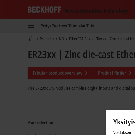
Beckhoff
-
Yritys
Tuotteet
Toimialat
Tuki
New
Automation
Kotisivu
Products
I/O
EtherCAT Box
ERxxxx | Zinc die-cast h
Technology
ER23xx | Zinc die-cast Ethe
Tabular product overview
Product finder
The ER23xx I/O modules combine digital inputs and digital ou
Yksityi
Your selection:
Voidaksemme