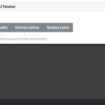
2
Palvelut
aikki
Vahvista valinta
Hyväksy kaikki
Tietosuojaseloste
Yleiset sopimusehdot