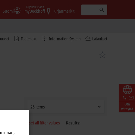
Kirjaudu sisään
Suomi
myBeckhoff
Kirjanmerkit
tuudet
Tuotehaku
Information System
Lataukset
Ota
25 items
yhteyttä
Reset all filter values
Results:
iminnan,