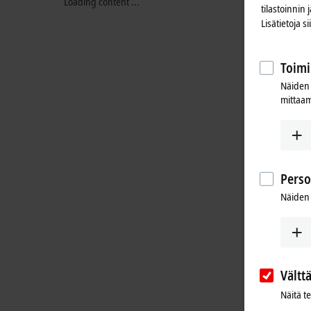
Loading content ...
tilastoinnin
Lisätietoja s
Toimi
Näiden 
mittaam
Perso
Näiden 
Vältt
Näitä t